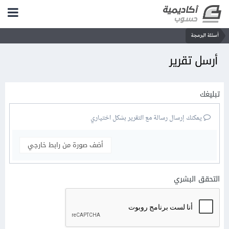
أسئلة البرمجة
أرسل تقرير
تبليغك
يمكنك إرسال رسالة مع التقرير بشكل اختياري
أضف صورة من رابط خارجي
التحقق البشري