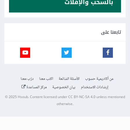
تابعنا على
عن أكاديمية حسوب
الأسئلة الشائعة
اكتب معنا
درّب معنا
إرشادات الاستخدام
بيان الخصوصية
مركز المساعدة
© 2025
Hsoub
.
Content licensed under
CC BY-NC-SA 4.0
unless mentioned
otherwise.