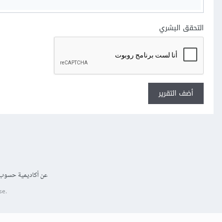
التحقق البشري
أضف التقرير
عن أكاديمية حسوب
se.