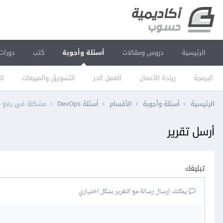
الرئيسية
دروس ومقالات
أسئلة وأجوبة
كتب
دورات
البرمجة
ريادة الأعمال
العمل الحر
التسويق والمبيعات
ال
الرئيسية
أسئلة وأجوبة
الأقسام
أسئلة DevOps
مشكلة في رفع مشروع 
أرسل تقرير
تبليغك
يمكنك إرسال رسالة مع التقرير بشكل اختياري