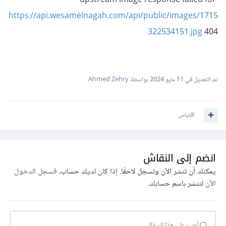
upstream image response failed for
انشاء ثابت لديك فى ملفات البيئة "env" فى الواجهة الامامية
https://api.wesamelnagah.com/api/public/images/1715
يحتوى على مسار الصور فى الواجهة الخلفية مباشرة . هكذا مثلا
322534151.jpg
404
IMAGE_PATH="localhost:8000/public/images"
واستخدام هذا الثابت ووضعه فى خاصية src مباشرة فى الصورة
تم التعديل في
11 مايو 2024
بواسطة Ahmed Zehry
قبل اسم الصورة هكذا
اقتباس
src={`${IMAGE_PATH}/${nav.image}`}
انضم إلى النقاش
يمكنك أن تنشر الآن وتسجل لاحقًا. إذا كان لديك حساب،
فسجل الدخول
الآن
لتنشر باسم حسابك.
أجب على هذا السؤال...