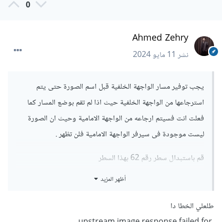
0
Ahmed Zehry
نشر
11 مايو 2024
يجب توفير مسار الواجهة الخلفية قبل اسم الصورة حتى يتم
استرجاعها من الواجهة الخلفية حيث اذا لم تقم بوضع المسار كما
فعلت انت فسيتم ارجاعه من الواجهة الامامية وحيث ان الصورة
ليست موجودة فى سيرفر الواجهة الامامية فلن تظهر .
قم باستبدال سطر رقم 62 بهذا السطر
أظهر المزيد
src=
{`${API_URL}/public/images/${nav.image}`}
طلعلي الخطا دا
وقم باستبدال API_URL بعنوان الواجهة الخلفية . والافضل هو