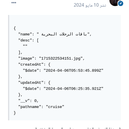
نشر
10 مايو 2024
{

  "name": " باقات الرحلات البحرية",

  "desc": [

    ""

  ],

  "image": "1715322534151.jpg",

  "createdAt": {

    "$date": "2024-04-06T05:53:45.899Z"

  },

  "updatedAt": {

    "$date": "2024-04-06T06:25:35.921Z"

  },

  "__v": 0,

  "pathname": "cruise"

}