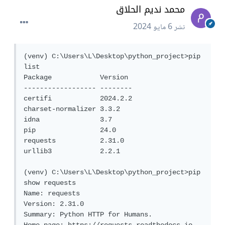
محمد نديم الحلاق
نشر
6 مايو 2024
(venv) C:\Users\L\Desktop\python_project>pip 
list

Package            Version

------------------ --------

certifi            2024.2.2

charset-normalizer 3.3.2

idna               3.7

pip                24.0

requests           2.31.0

urllib3            2.2.1

(venv) C:\Users\L\Desktop\python_project>pip 
show requests

Name: requests

Version: 2.31.0

Summary: Python HTTP for Humans.
