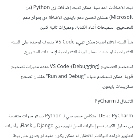
ثبت الإضافات المناسبة: ممكن تثبت إضافات زي Python (من
Microsoft) علشان تحسن دعم بايثون. الإضافة دي بتوفر دعم
للتصحيح، التلميحات أثناء الكتابة، ومميزات تانية كتير.
هيأ البيئة الافتراضية: ممكن تهيء VS Code يتعرف لوحده على البيئة
الافتراضية لو ضفت مسار البيئة الافتراضية لإعدادات المشروع.
استخدم التصحيح (Debugging): VS Code عنده مميزات تصحيح
قوية. ممكن تستخدم شباك "Run and Debug" علشان تصحح
سكريبتات بايثون.
الانتقال لـ PyCharm
PyCharm ده IDE متكامل خصوصي لـ Python بيوفر ميزات متقدمة
زي تحليل الكود، دعم إطارات العمل للويب زي Django و Flask، وأدوات
لتطوير قواعد البيانات. الانتقال له ممكن يكون مفيد لو بتدور على بيئة