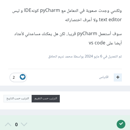
ولكنني وجدت صعوبة في التعامل مع pyCharm كونهIDE و ليس
text editor ولا أعرف اختصاراته
سوف أستعمل pyCharm قريبا.. لكن هل يمكنك مساعدتي لأعتاد
أيضا على vs code
تم التعديل في
6 مايو 2024
بواسطة محمد نديم الحلاق
اقتباس
2
الترتيب حسب التقييم
الترتيب حسب التاريخ
0