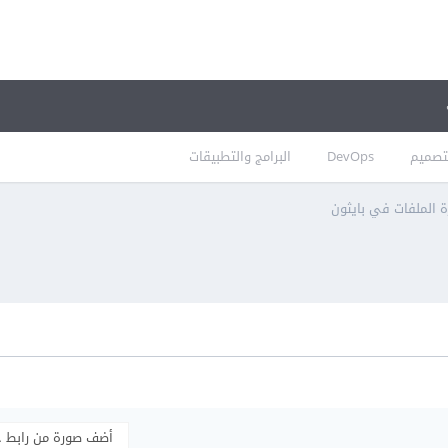
تصميم
DevOps
البرامج والتطبيقات
ة الملفات في بايثون
أضف صورة من رابط 