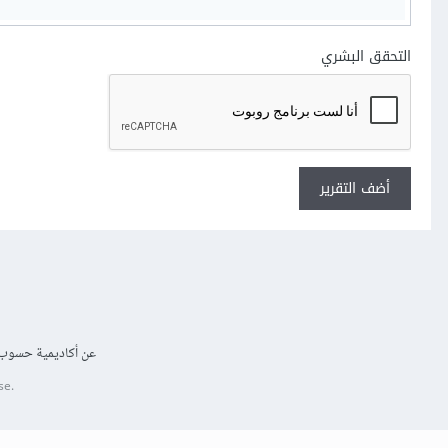
التحقق البشري
أضف التقرير
عن أكاديمية حسوب
se.