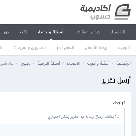
الرئيسية
دروس ومقالات
أسئلة وأجوبة
كتب
دورات
البرمجة
ريادة الأعمال
العمل الحر
التسويق والمبيعات
ال
الرئيسية
أسئلة وأجوبة
الأقسام
أسئلة البرمجة
بايثون
بناء شجر
أرسل تقرير
تبليغك
يمكنك إرسال رسالة مع التقرير بشكل اختياري