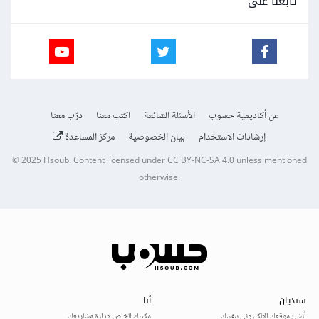
تابعنا على
عن أكاديمية حسوب
الأسئلة الشائعة
اكتب معنا
درّب معنا
إرشادات الاستخدام
بيان الخصوصية
مركز المساعدة
© 2025
Hsoub
.
Content licensed under
CC BY-NC-SA 4.0
unless mentioned
otherwise.