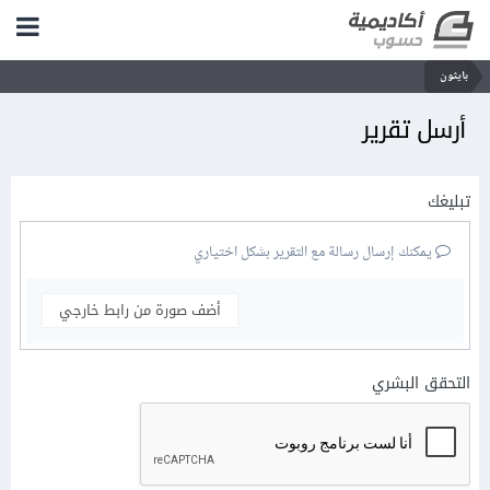
بايثون
أرسل تقرير
تبليغك
يمكنك إرسال رسالة مع التقرير بشكل اختياري
أضف صورة من رابط خارجي
التحقق البشري