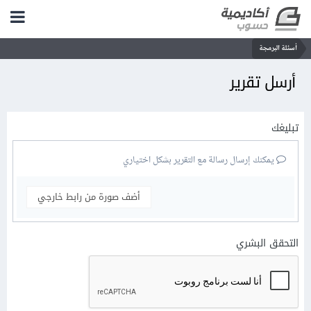
أسئلة البرمجة
أرسل تقرير
تبليغك
يمكنك إرسال رسالة مع التقرير بشكل اختياري
أضف صورة من رابط خارجي
التحقق البشري