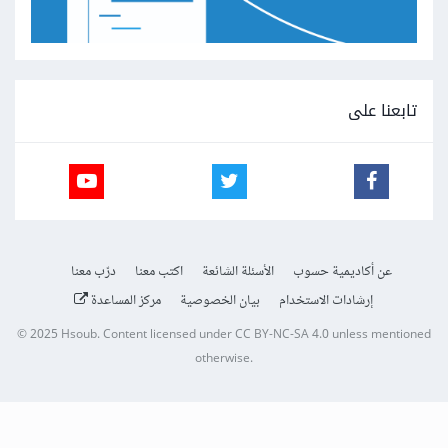
تابعنا على
عن أكاديمية حسوب
الأسئلة الشائعة
اكتب معنا
درّب معنا
إرشادات الاستخدام
بيان الخصوصية
مركز المساعدة
© 2025
Hsoub
.
Content licensed under
CC BY-NC-SA 4.0
unless mentioned
otherwise.