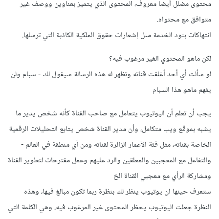
محتوى مضلل أيضا معروف، المحتوى الذي يتميز بعناوين ووصف غير
متوافق مع محتواه.
انتهاكات بنود الخدمة مثل إشعارات حقوق الملكية الكاذبة التي ترسلها.
لكن ماهو المحتوي الغير مرغوب فيه؟
لو سألت أي أحد أغلقت قناته وتظهر له هذه الرسالة سيقول لك - سبام ولن
يفهم ماهو هذا السبام
يجب أن تعلم أن اليوتيوب يتعامل مع صاحب القناة كأنه شخص يدير ما
يشبه بموقع ويب متكامل، وأن مدير القناة شخص يتابع التحليلات الرقمية
الخاصة بقناته، مثل فئة الأعمار الزائرة لقناته ومن أي منطقة في العالم -
والتفاعل مع المعجبين والمعلقين والرد عليهم وعمل مقترحات لتطوير القناة
ومشاركة الرأي مع معجبي القناة الخ
ستعرف حينها ان يوتيوب ينظر لك بنظرة ربما تكون مبالغ فيها، وهذه
النظرة جعلت اليوتيوب يحظر المحتوى غير المرغوب فيه، وهي الكلمة التي