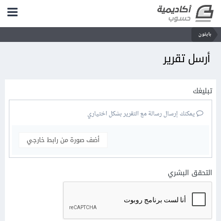
بايثون
أرسل تقرير
تبليغك
يمكنك إرسال رسالة مع التقرير بشكل اختياري
أضف صورة من رابط خارجي
التحقق البشري