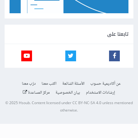
تابعنا على
عن أكاديمية حسوب
الأسئلة الشائعة
اكتب معنا
درّب معنا
إرشادات الاستخدام
بيان الخصوصية
مركز المساعدة
© 2025
Hsoub
.
Content licensed under
CC BY-NC-SA 4.0
unless mentioned
otherwise.