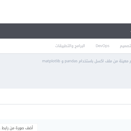
تصميم
DevOps
البرامج والتطبيقات
نة من ملف اكسل باستخدام pandas و matplotlib
أضف صورة من رابط 