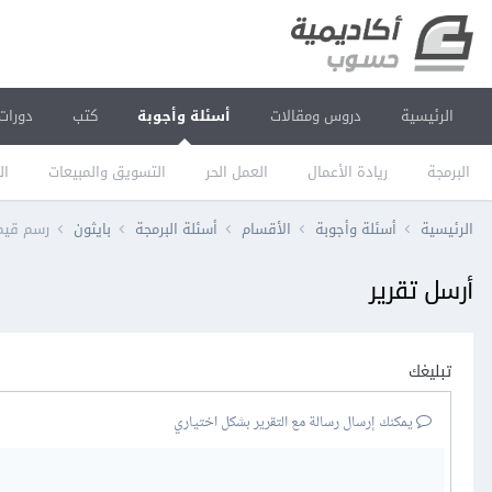
الرئيسية
دروس ومقالات
أسئلة وأجوبة
كتب
دورات
البرمجة
ريادة الأعمال
العمل الحر
التسويق والمبيعات
ال
الرئيسية
أسئلة وأجوبة
الأقسام
أسئلة البرمجة
بايثون
رسم قيم معي
أرسل تقرير
تبليغك
يمكنك إرسال رسالة مع التقرير بشكل اختياري