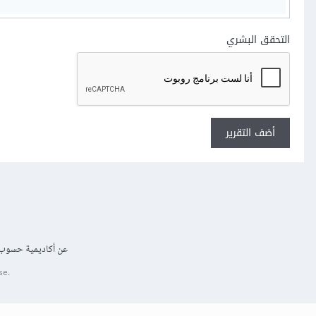
التحقق البشري
أضف التقرير
عن أكاديمية حسوب
se.