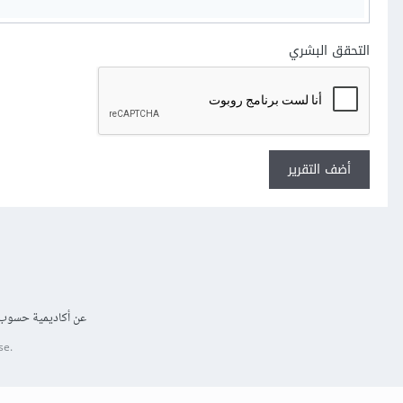
التحقق البشري
أضف التقرير
عن أكاديمية حسوب
se.