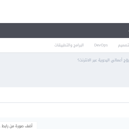
تصميم
DevOps
البرامج والتطبيقات
وّج أعمالي اليدوية عبر الانترنت؟
أضف صورة من رابط 