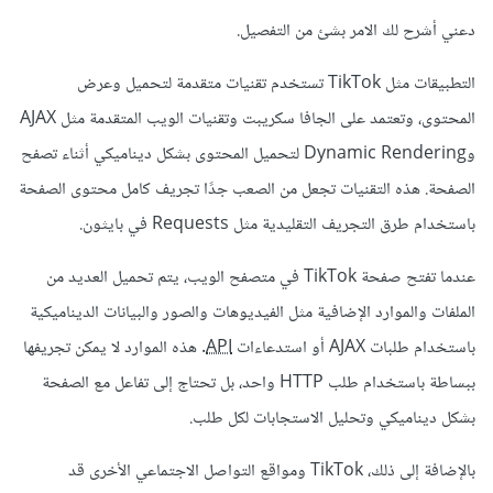
دعني أشرح لك الامر بشئ من التفصيل.
التطبيقات مثل TikTok تستخدم تقنيات متقدمة لتحميل وعرض
المحتوى، وتعتمد على الجافا سكريبت وتقنيات الويب المتقدمة مثل AJAX
وDynamic Rendering لتحميل المحتوى بشكل ديناميكي أثناء تصفح
الصفحة. هذه التقنيات تجعل من الصعب جدًا تجريف كامل محتوى الصفحة
باستخدام طرق التجريف التقليدية مثل Requests في بايثون.
عندما تفتح صفحة TikTok في متصفح الويب، يتم تحميل العديد من
الملفات والموارد الإضافية مثل الفيديوهات والصور والبيانات الديناميكية
باستخدام طلبات AJAX أو استدعاءات
API
. هذه الموارد لا يمكن تجريفها
ببساطة باستخدام طلب HTTP واحد، بل تحتاج إلى تفاعل مع الصفحة
بشكل ديناميكي وتحليل الاستجابات لكل طلب.
بالإضافة إلى ذلك، TikTok ومواقع التواصل الاجتماعي الأخرى قد