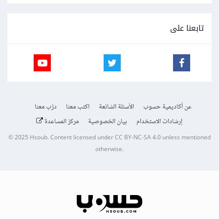
تابعنا على
عن أكاديمية حسوب
الأسئلة الشائعة
اكتب معنا
درّب معنا
إرشادات الاستخدام
بيان الخصوصية
مركز المساعدة
© 2025
Hsoub
.
Content licensed under
CC BY-NC-SA 4.0
unless mentioned
otherwise.