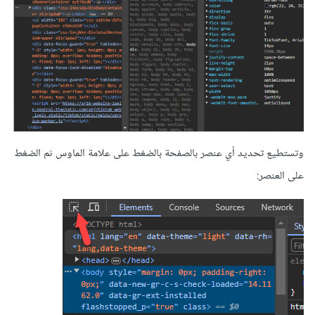
وتستطيع تحديد أي عنصر بالصفحة بالضغط على علامة الماوس ثم الضغط
على العنصر: