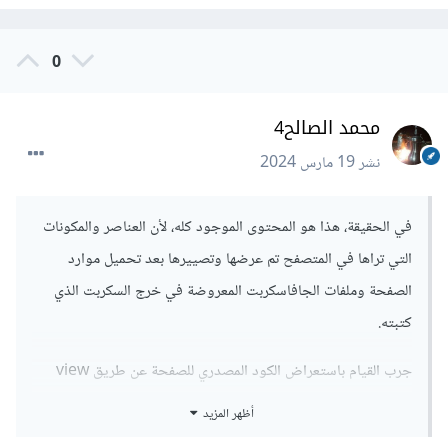
0
محمد الصالح4
نشر
19 مارس 2024
في الحقيقة، هذا هو المحتوى الموجود كله، لأن العناصر والمكونات
التي تراها في المتصفح تم عرضها وتصييرها بعد تحميل موارد
الصفحة وملفات الجافاسكربت المعروضة في خرج السكربت الذي
كتبته.
جرب القيام باستعراض الكود المصدري للصفحة عن طريق view
source page وسترى أنه مماثل لما تم جلبه، فالهيكل المعروض
أظهر المزيد
في المتصفح في تبويبة Elements ليس إلا ناتج تصيير أي مكونات