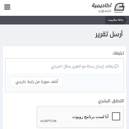
جافا سكريبت
أرسل تقرير
تبليغك
يمكنك إرسال رسالة مع التقرير بشكل اختياري
أضف صورة من رابط خارجي
التحقق البشري