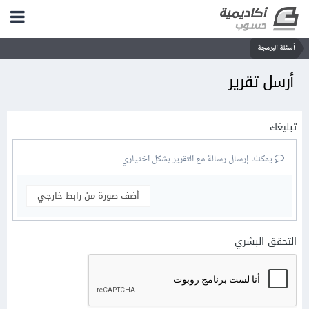
أسئلة البرمجة
أرسل تقرير
تبليغك
يمكنك إرسال رسالة مع التقرير بشكل اختياري
أضف صورة من رابط خارجي
التحقق البشري