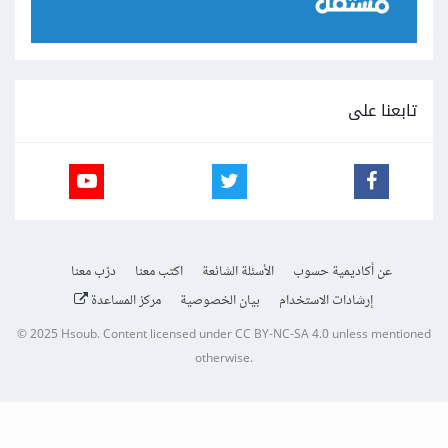
تابعنا على
عن أكاديمية حسوب
الأسئلة الشائعة
اكتب معنا
درّب معنا
إرشادات الاستخدام
بيان الخصوصية
مركز المساعدة
© 2025
Hsoub
.
Content licensed under
CC BY-NC-SA 4.0
unless mentioned
otherwise.