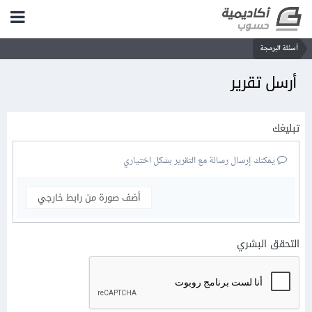
أسئلة البرمجة
أرسل تقرير
تبليغك
يمكنك إرسال رسالة مع التقرير بشكل اختياري
أضف صورة من رابط خارجي
التحقق البشري