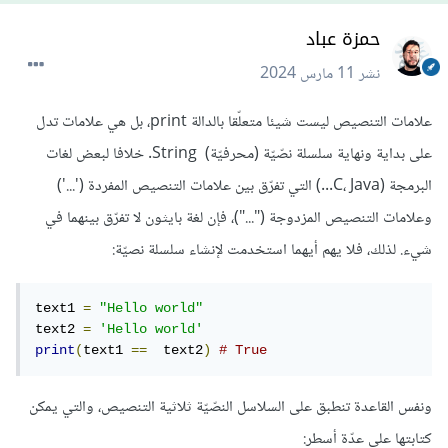
حمزة عباد
نشر
11 مارس 2024
علامات التنصيص ليست شيئا متعلّقا بالدالة print، بل هي علامات تدل
على بداية ونهاية سلسلة نصّيّة (محرفيّة) String. خلافا لبعض لغات
البرمجة (C، Java...) التي تفرّق بين علامات التنصيص المفردة ('...')
وعلامات التنصيص المزدوجة ("...")، فإن لغة بايثون لا تفرّق بينهما في
شيء. لذلك، فلا يهم أيهما استخدمت لإنشاء سلسلة نصيّة:
text1 
=
"Hello world"
text2 
=
'Hello world'
print
(
text1 
==
  text2
)
# True
ونفس القاعدة تنطبق على السلاسل النصّيّة ثلاثية التنصيص، والتي يمكن
كتابتها على عدّة أسطر: