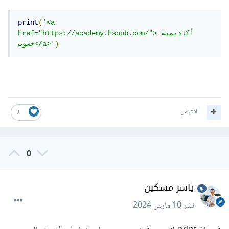
print
(
'<a 
href="https://academy.hsoub.com/">أكاديمية 
)
حسوب</a>'
اقتباس
2
0
ياسر مسكين
نشر
10 مارس 2024