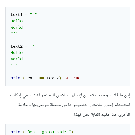
text1 
=
"""

Hello

World

"""
text2 
=
'''

Hello

World

'''
print
(
text1 
==
 text2
)
# True
إذن ما فائدة وجود علامتين لإنشاء السلاسل النصيّة؟ الفائدة هي إمكانية
استخدام إحدى علامتي التنصيص داخل سلسلة تم تعريفها بالعلامة
الأخرى. هذا مفيد لكتابة نص كهذا:
print
(
"Don't go outside!"
)