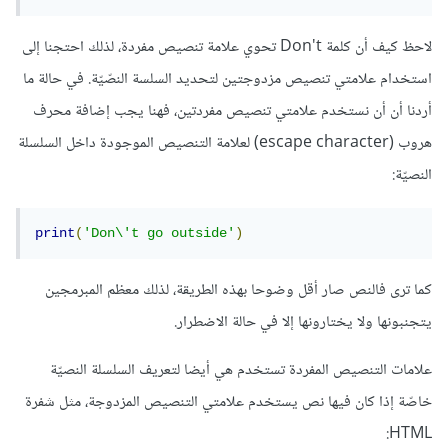
لاحظ كيف أن كلمة Don't تحوي علامة تنصيص مفردة، لذلك احتجنا إلى
استخدام علامتي تنصيص مزدوجتين لتحديد السلسة النصّيّة. في حالة ما
أردنا أن أن نستخدم علامتي تنصيص مفردتين، فهنا يجب إضافة محرف
هروب (escape character) لعلامة التنصيص الموجودة داخل السلسلة
النصيّة:
print
(
'Don\'t go outside'
)
كما ترى فالنص صار أقل وضوحا بهذه الطريقة، لذلك معظم المبرمجين
يتجنبونها ولا يختارونها إلا في حالة الاضطرار.
علامات التنصيص المفردة تستخدم هي أيضا لتعريف السلسلة النصيّة
خاصّة إذا كان فيها نص يستخدم علامتي التنصيص المزدوجة، مثل شفرة
HTML: