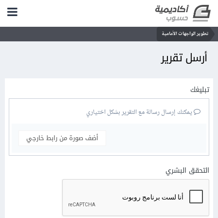
تطوير الواجهات الأمامية
أرسل تقرير
تبليغك
يمكنك إرسال رسالة مع التقرير بشكل اختياري
أضف صورة من رابط خارجي
التحقق البشري