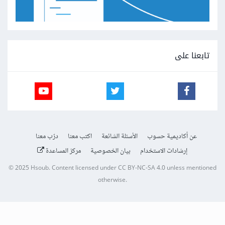
تابعنا على
عن أكاديمية حسوب
الأسئلة الشائعة
اكتب معنا
درّب معنا
إرشادات الاستخدام
بيان الخصوصية
مركز المساعدة
© 2025
Hsoub
.
Content licensed under
CC BY-NC-SA 4.0
unless mentioned
otherwise.