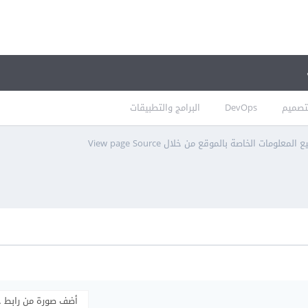
تصميم
DevOps
البرامج والتطبيقات
معلومات الخاصة بالموقع من خلال View page Source
أضف صورة من رابط 