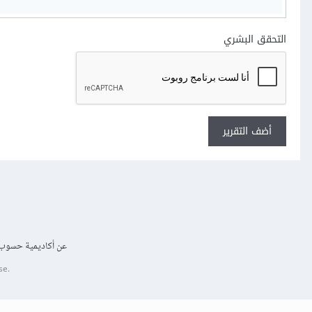
التحقق البشري
أضف التقرير
عن أكاديمية حسوب
se.