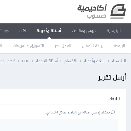
الرئيسية
دروس ومقالات
أسئلة وأجوبة
كتب
دورات
البرمجة
ريادة الأعمال
العمل الحر
التسويق والمبيعات
ال
الرئيسية
أسئلة وأجوبة
الأقسام
أسئلة البرمجة
PHP
ظهور جميع ال
أرسل تقرير
تبليغك
يمكنك إرسال رسالة مع التقرير بشكل اختياري