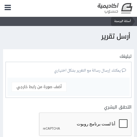
أسئلة البرمجة
أرسل تقرير
تبليغك
يمكنك إرسال رسالة مع التقرير بشكل اختياري
أضف صورة من رابط خارجي
التحقق البشري