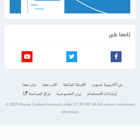
تابعنا على
عن أكاديمية حسوب
الأسئلة الشائعة
اكتب معنا
درّب معنا
إرشادات الاستخدام
بيان الخصوصية
مركز المساعدة
© 2025
Hsoub
.
Content licensed under
CC BY-NC-SA 4.0
unless mentioned
otherwise.