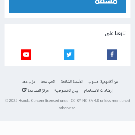
تابعنا على
عن أكاديمية حسوب
الأسئلة الشائعة
اكتب معنا
درّب معنا
إرشادات الاستخدام
بيان الخصوصية
مركز المساعدة
© 2025
Hsoub
.
Content licensed under
CC BY-NC-SA 4.0
unless mentioned
otherwise.