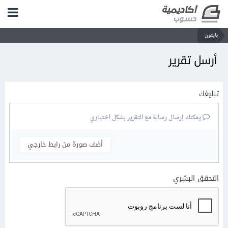
بايثون
أرسل تقرير
تبليغك
يمكنك إرسال رسالة مع التقرير بشكل اختياري
أضف صورة من رابط خارجي
التحقق البشري