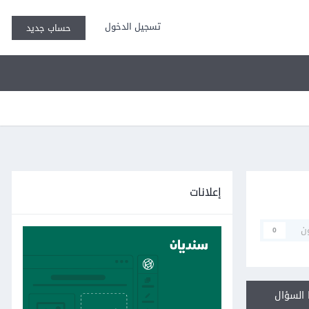
تسجيل الدخول
حساب جديد
إعلانات
ن
0
السؤال