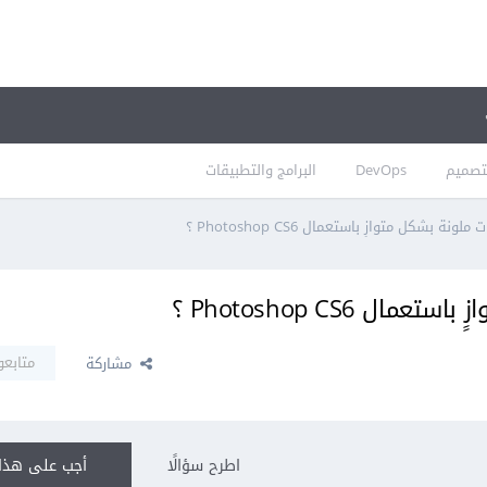
تصميم
DevOps
البرامج والتطبيقات
ة بشكل متوازٍ باستعمال Photoshop CS6 ؟
Photoshop CS6 ؟
متابعو
مشاركة
اطرح سؤالًا
أجب على هذا 