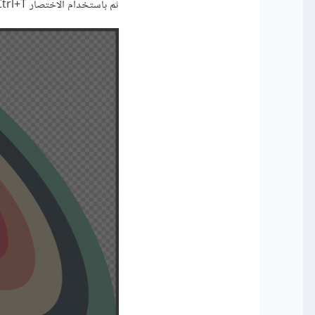
ثم باستخدام الاختصار Ctrl+T و بتحديد جميع الدوائر المُشكّلة، نغير حجم الشكل مع الضغط على الزر Shift: