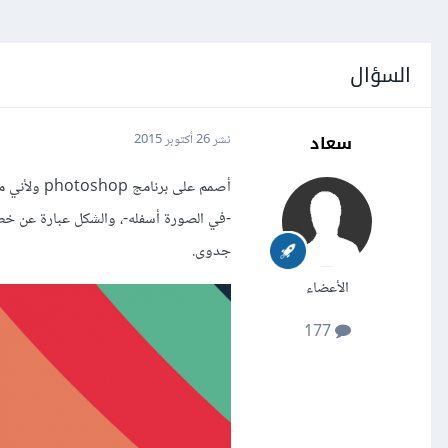
السؤال
سعاد
نشر
26 أكتوبر 2015
أصمم على ب
-في الصورة أسفله-، والشكل عبارة عن خط
جدوى.
الأعضاء
177