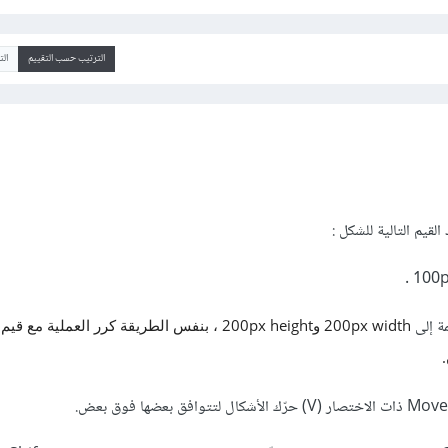
الترتيب حسب التقييم
ال
لقيم التالية للشكل :
مة إلى
200px width و200px height ، بنفس الطريقة كرر العملية م