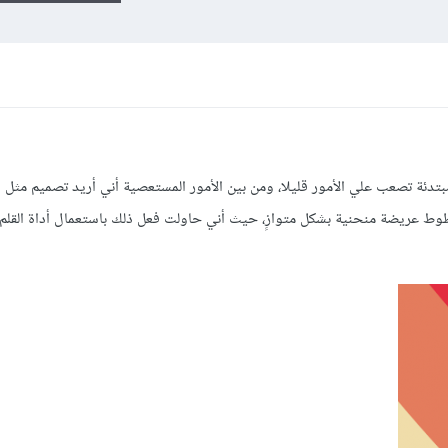
رنامج photoshop ولأني مبتدئة تصعب علي الأمور قليلا، ومن بين الأمور المستعصية أني أريد تصميم م
وط عريضة منحنية بشكل متوازٍ، حيث أني حاولت فعل ذلك باستعمال أداة القلم