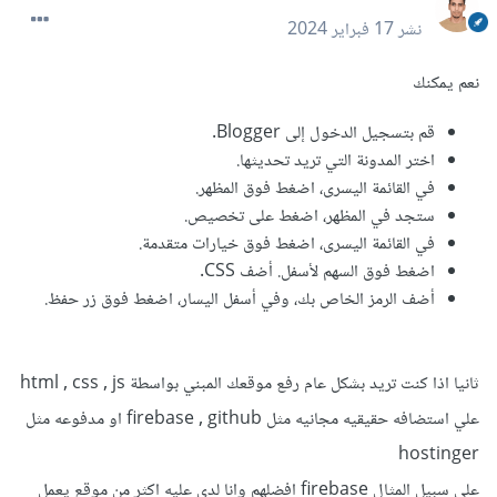
نشر
17 فبراير 2024
نعم يمكنك
قم بتسجيل الدخول إلى Blogger.
اختر المدونة التي تريد تحديثها.
في القائمة اليسرى، اضغط فوق المظهر.
ستجد في المظهر، اضغط على تخصيص.
في القائمة اليسرى، اضغط فوق خيارات متقدمة.
اضغط فوق السهم لأسفل. أضف CSS.
أضف الرمز الخاص بك، وفي أسفل اليسار، اضغط فوق زر حفظ.
ثانيا اذا كنت تريد بشكل عام رفع موقعك المبني بواسطة html , css , js
علي استضافه حقيقيه مجانيه مثل firebase , github او مدفوعه مثل
hostinger
علي سبيل المثال firebase افضلهم وانا لدي عليه اكثر من موقع يعمل