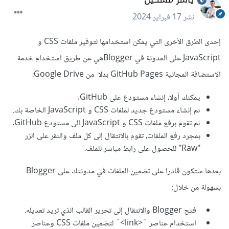
نشر
17 فبراير 2024
إحدى الطرق الأخرى التي يمكن استخدامها لتوفير ملفات CSS و
JavaScript على المدونة في Bloggerهي عن طريق استخدام خدمة
الاستضافة المجانية GitHub Pages بدلا من Google Drive:
يمكنك أولا، إنشاء مستودع على GitHub.
ثم إنشاء مستودع جديد لملفات CSS و JavaScript الخاصة بك.
ثم تقوم برفع ملفات CSS و JavaScript إلى مستودع GitHub.
بمجرد رفع الملفات، تقوم بالانتقال إلى كل ملف والنقر على الزر
"Raw" للحصول على رابط مباشر للملف.
بعدها ستكون قادرا على تضمين الملفات في مدونتك على Blogger
بسهولة من خلال:
فتح Blogger والانتقال إلى تحرير القالب الذي تريد تعديله.
استخدام عناصر `<link>` لتضمين ملفات CSS وعناصر