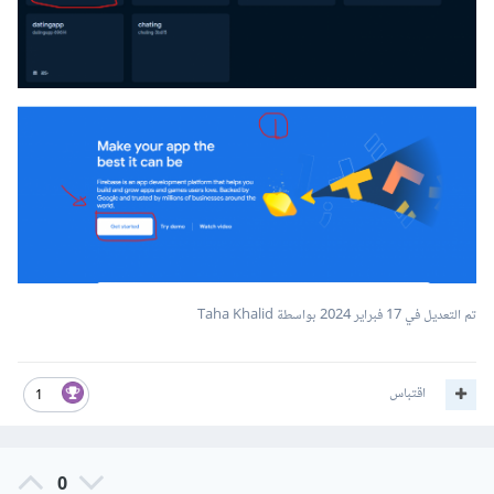
تم التعديل في
17 فبراير 2024
بواسطة Taha Khalid
اقتباس
1
0