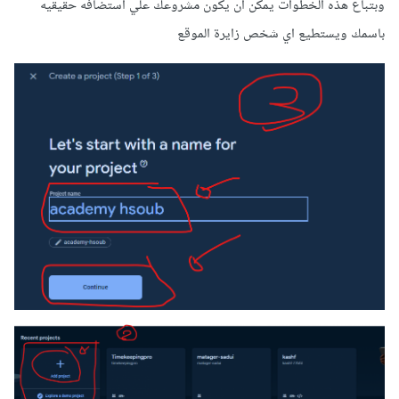
وبتباع هذه الخطوات يمكن ان يكون مشروعك علي استضافه حقيقيه
باسمك ويستطيع اي شخص زايرة الموقع