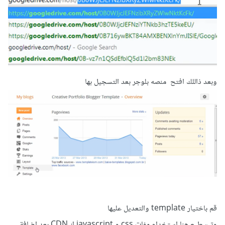
وبعد ذاللك افتح منصه بلوجر بعد التسجيل بها
قم باختيار template والتعديل عليها
وتيسطيع هنا استخدام مفات css و javascript ك CDN بعد اضافة