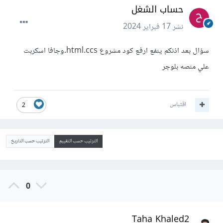
حساب الشغل
نشر
17 فبراير 2024
سؤال بعد اذنكم ينفع ارفع كود مشروع html.ccs.وجافا اسكربت
علي منصه بلوجر
اقتباس
2
الترتيب حسب التقييم
الترتيب حسب التاريخ
0
Taha Khaled2