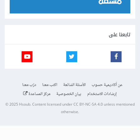
تابعنا على
عن أكاديمية حسوب
الأسئلة الشائعة
اكتب معنا
درّب معنا
إرشادات الاستخدام
بيان الخصوصية
مركز المساعدة
© 2025
Hsoub
.
Content licensed under
CC BY-NC-SA 4.0
unless mentioned
otherwise.