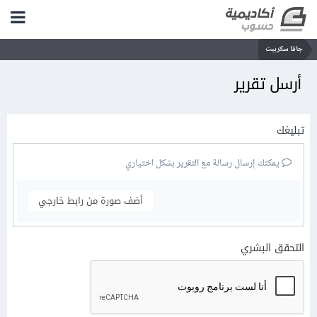
جافا سكريبت
أرسل تقرير
تبليغك
يمكنك إرسال رسالة مع التقرير بشكل اختياري
أضف صورة من رابط خارجي
التحقق البشري