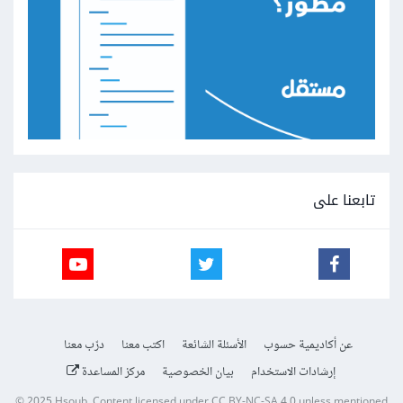
تابعنا على
عن أكاديمية حسوب
الأسئلة الشائعة
اكتب معنا
درّب معنا
إرشادات الاستخدام
بيان الخصوصية
مركز المساعدة
© 2025
Hsoub
.
Content licensed under
CC BY-NC-SA 4.0
unless mentioned