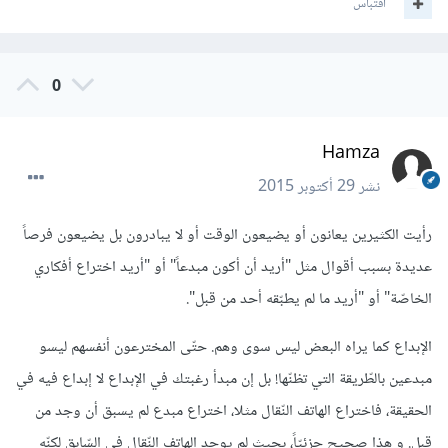
اقتباس
0
Hamza
نشر
29 أكتوبر 2015
رأيت الكثيرين يعانون أو يضيعون الوقت أو لا يبادرون بل يضيعون فرصاً
عديدة بسبب أقوال مثل "أريد أن أكون مبدعاً" أو "أريد اختراع أفكاري
الخاصّة" أو "أريد ما لم يطبّقه أحد من قبل".
الإبداع كما يراه البعض ليس سوى وهم. حتّى المخترعون أنفسهم ليسو
مبدعين بالطّريقة التي تظنّها! بل إن مبدأ رغبتك في الإبداع لا إبداع فيه في
الحقيقة، فاختراع الهاتف النّقال مثلا، اختراع مبدع لم يسبق أن وجد من
قبل. و هذا صحيح جزئيّاً، بحيث لم يوجد الهاتف النّقال في السّابق لكنّه