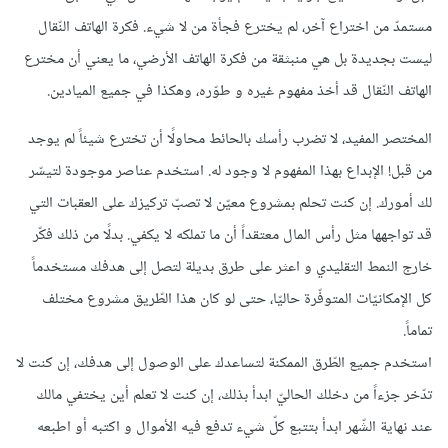
مستمدّ من اختراع آخر، لم يخترع فجأة من لا شيء. فكرة الهاتف النّقال
ليست بجديدة بل هي منبثقة من فكرة الهاتف الأرضي، ما يعني أن مخترع
الهاتف النّقال قد أخذ مفهوم غيره و طوّره، وهكذا في جميع الميادين.
المختصر المفيد، لا تضرب رأسك بالحائط محاولًا أن تخترع شيئاً لم يوجد
من قبل! الإبداع بهذا المفهوم لا وجود له. استخدم عناصر موجودة لتيسّر
لك أمورك. إن كنت تحلم بمشروع معيّن لا تصبّ تركيزك على العقبات التي
قد تواجهها مثل رأس المال معتقداً أن ما تملكه لا يكفي. بدلًا من ذلك فكّر
خارج النمط التقليدي و اعثر على طرق بديلة لتصل إلى هدفك مستخدماً
كل الإمكانيّات المتوفّرة حاليّا، حتى لو كان هذا الطّريق مشروع مختلف
تماماً.
استخدم جميع الطّرق الممكنة لتساعدك على الوصول إلى هدفك، إن كنت لا
تدّخر جزءاً من دخلك الحاليّ ابدأ بذلك، إن كنت لا تعلم أين يختفي مالك
عند نهاية الشّهر ابدأ بتتبع كلّ شيء تدفع فيه الأموال و اكتبه أو اطبعه