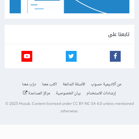
تابعنا على
عن أكاديمية حسوب
الأسئلة الشائعة
اكتب معنا
درّب معنا
إرشادات الاستخدام
بيان الخصوصية
مركز المساعدة
© 2025
Hsoub
.
Content licensed under
CC BY-NC-SA 4.0
unless mentioned
otherwise.