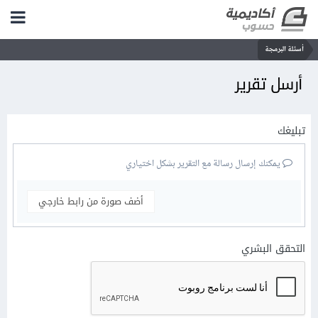
أسئلة البرمجة
أرسل تقرير
تبليغك
يمكنك إرسال رسالة مع التقرير بشكل اختياري
أضف صورة من رابط خارجي
التحقق البشري