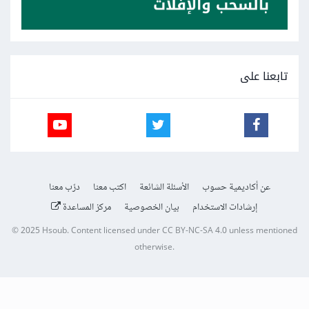
تابعنا على
عن أكاديمية حسوب
الأسئلة الشائعة
اكتب معنا
درّب معنا
إرشادات الاستخدام
بيان الخصوصية
مركز المساعدة
© 2025
Hsoub
.
Content licensed under
CC BY-NC-SA 4.0
unless mentioned
otherwise.