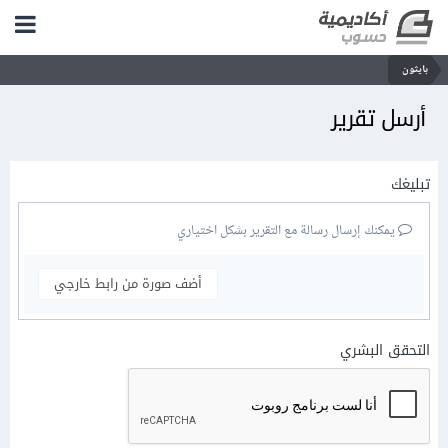
بايثون
أرسل تقرير
تبليغك
يمكنك إرسال رسالة مع التقرير بشكل اختياري
أضف صورة من رابط خارجي
التحقق البشري