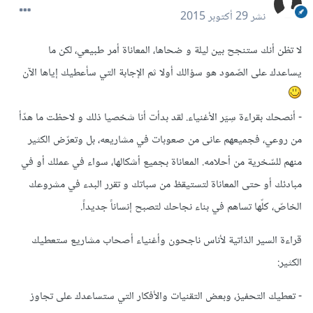
نشر
29 أكتوبر 2015
لا تظن أنك ستنجح بين ليلة و ضحاها، المعاناة أمر طبيعي، لكن ما
يساعدك على الصّمود هو سؤالك أولا ثم الإجابة التي سأعطيك إياها الآن
- أنصحك بقراءة سِيَر الأغنياء. لقد بدأت أنا شخصيا ذلك و لاحظت ما هدّأ
من روعي، فجميعهم عانى من صعوبات في مشاريعه، بل وتعرّض الكثير
منهم للسّخرية من أحلامه. المعاناة بجميع أشكالها، سواء في عملك أو في
مبادئك أو حتى المعاناة لتستيقظ من سباتك و تقرر البدء في مشروعك
الخاصّ، كلّها تساهم في بناء نجاحك لتصبح إنساناً جديداً.
قراءة السير الذاتية لأناس ناجحون وأغنياء أصحاب مشاريع ستعطيك
الكثير:
- تعطيك التحفيز، وبعض التقنيات والأفكار التي ستساعدك على تجاوز