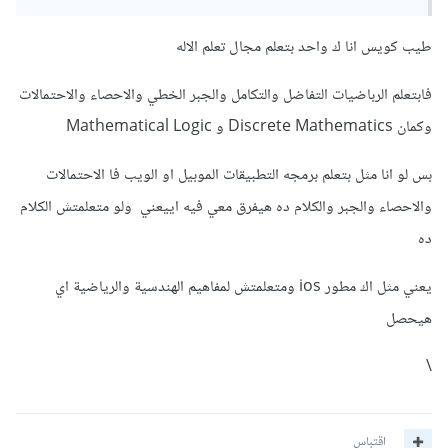
structure و database و
OOP
بجانب إتقانك لمهارة ال
problem solving.
طيب كويس انا ك واحد بتعلم مجال تعلم الاله
فابتعلم الرباضيات التفاضل والتكامل والجبر الخطي والاحصاء والاحتمالات
وكمان Discrete Mathematics و Mathematical Logic
بس لو انا مثل بتعلم برمجه التطبيقات الموبيل او الويب فا الاحتمالات
والاحصاء والجبر والكلام ده هيفرق معي فيه اييعني ولو متعلمتش الكلام
ده
يعني مثل اك مطور ios ومتعلمتش لمفاهيم الهندسية والرياضية اي
هيحصل
\
اقتباس