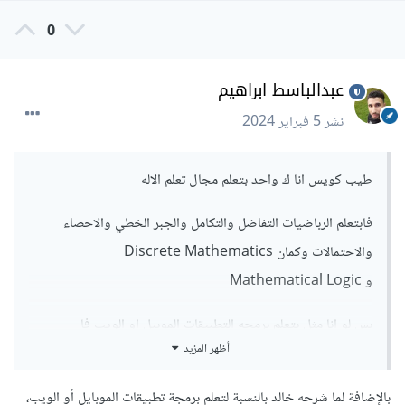
0
عبدالباسط ابراهيم
نشر
5 فبراير 2024
طيب كويس انا ك واحد بتعلم مجال تعلم الاله
فابتعلم الرباضيات التفاضل والتكامل والجبر الخطي والاحصاء
والاحتمالات وكمان Discrete Mathematics
و Mathematical Logic
بس لو انا مثل بتعلم برمجه التطبيقات الموبيل او الويب فا
أظهر المزيد
الاحتمالات والاحصاء والجبر والكلام ده هيفرق معي فيه اييعني
ولو متعلمتش الكلام ده
بالإضافة لما شرحه خالد بالنسبة لتعلم برمجة تطبيقات الموبايل أو الويب،