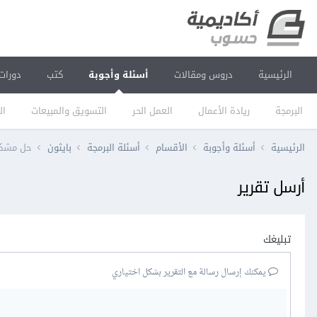
الرئيسية
دروس ومقالات
أسئلة وأجوبة
كتب
دورات
البرمجة
ريادة الأعمال
العمل الحر
التسويق والمبيعات
ال
الرئيسية
أسئلة وأجوبة
الأقسام
أسئلة البرمجة
بايثون
حل مشكلة 
أرسل تقرير
تبليغك
يمكنك إرسال رسالة مع التقرير بشكل اختياري