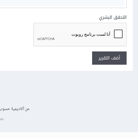
التحقق البشري
أضف التقرير
عن أكاديمية حسوب
se.