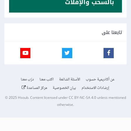
تابعنا على
عن أكاديمية حسوب
الأسئلة الشائعة
اكتب معنا
درّب معنا
إرشادات الاستخدام
بيان الخصوصية
مركز المساعدة
© 2025
Hsoub
.
Content licensed under
CC BY-NC-SA 4.0
unless mentioned
otherwise.