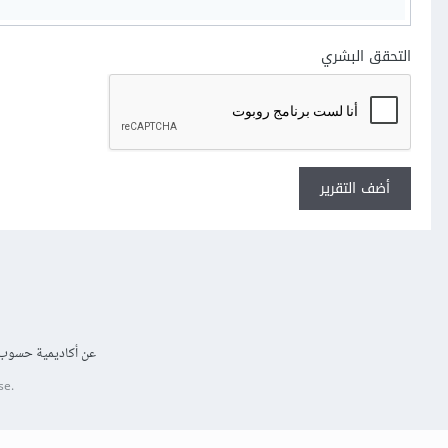
التحقق البشري
أضف التقرير
عن أكاديمية حسوب
se.