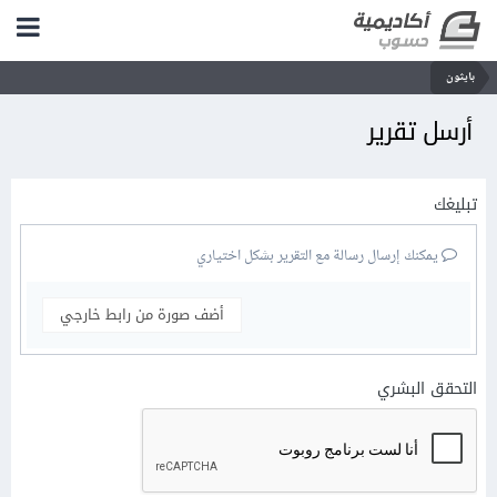
بايثون
أرسل تقرير
تبليغك
يمكنك إرسال رسالة مع التقرير بشكل اختياري
أضف صورة من رابط خارجي
التحقق البشري