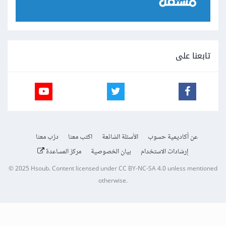
تابعنا على
عن أكاديمية حسوب
الأسئلة الشائعة
اكتب معنا
درّب معنا
إرشادات الاستخدام
بيان الخصوصية
مركز المساعدة
© 2025
Hsoub
.
Content licensed under
CC BY-NC-SA 4.0
unless mentioned
otherwise.