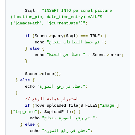
      $sql 
=
"INSERT INTO personal_picture 
(location_pic, date_time_entry) VALUES 
('$imagePath', '$currentDate')"
;
if
(
$conn
->
query
(
$sql
)
===
 TRUE
)
{
;
"تم حفظ البيانات بنجاح."
          echo 
}
else
{
;
error
->
 $conn
.
"خطأ في الحفظ: "
          echo 
}
      $conn
->
close
();
}
else
{
;
"فشل في رفع الصورة."
      echo 
}
// استمرار عملية الرفع
if
(
move_uploaded_file
(
$_FILES
[
"image"
]
[
"tmp_name"
],
 $uploadFile
))
{
;
"تم رفع الصورة بنجاح."
        echo 
}
else
{
;
"فشل في رفع الصورة."
        echo 