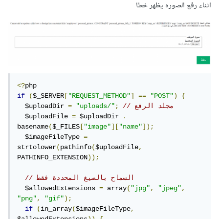
اثناء رفع الصوره يظهر خطا
<?
if
(
$_SERVER
[
"REQUEST_METHOD"
]
==
"POST"
)
{
// مجلد الرفع
;
"uploads/"
=
  $uploadDir 
  $uploadFile 
=
 $uploadDir 
.
basename
(
$_FILES
[
"image"
][
"name"
]);
  $imageFileType 
=
strtolower
(
pathinfo
(
$uploadFile
,
PATHINFO_EXTENSION
));
// السماح بالصيغ المحددة فقط
  $allowedExtensions 
=
 array
(
"jpg"
,
"jpeg"
,
"png"
,
"gif"
);
if
(
in_array
(
$imageFileType
,
$allowedExtensions
))
{