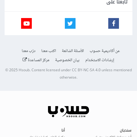
تابعنا على
عن أكاديمية حسوب
الأسئلة الشائعة
اكتب معنا
درّب معنا
إرشادات الاستخدام
بيان الخصوصية
مركز المساعدة
© 2025
Hsoub
.
Content licensed under
CC BY-NC-SA 4.0
unless mentioned
otherwise.