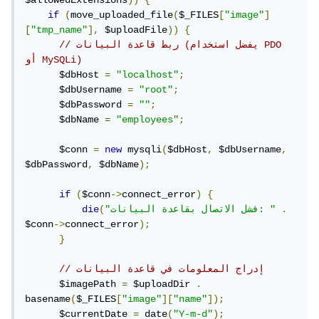
if
(
move_uploaded_file
(
$_FILES
[
"image"
]
[
"tmp_name"
],
 $uploadFile
))
{
// ربط قاعدة البيانات (يفضل استخدام PDO 
أو MySQLi)
      $dbHost 
=
"localhost"
;
      $dbUsername 
=
"root"
;
      $dbPassword 
=
""
;
      $dbName 
=
"employees"
;
      $conn 
=
new
 mysqli
(
$dbHost
,
 $dbUsername
,
$dbPassword
,
 $dbName
);
if
(
$conn
->
connect_error
)
{
.
"فشل الاتصال بقاعدة البيانات: "
(
die
$conn
->
connect_error
);
}
// إدراج المعلومات في قاعدة البيانات
      $imagePath 
=
 $uploadDir 
.
basename
(
$_FILES
[
"image"
][
"name"
]);
      $currentDate 
=
 date
(
"Y-m-d"
);