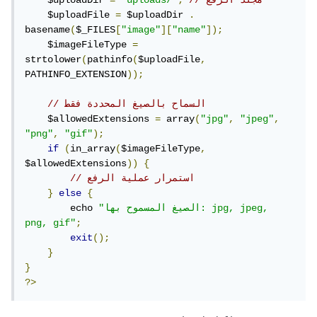
// مجلد الرفع
;
"uploads/"
=
    $uploadDir 
    $uploadFile 
=
 $uploadDir 
.
basename
(
$_FILES
[
"image"
][
"name"
]);
    $imageFileType 
=
strtolower
(
pathinfo
(
$uploadFile
,
PATHINFO_EXTENSION
));
// السماح بالصيغ المحددة فقط
    $allowedExtensions 
=
 array
(
"jpg"
,
"jpeg"
,
"png"
,
"gif"
);
if
(
in_array
(
$imageFileType
,
$allowedExtensions
))
{
// استمرار عملية الرفع
}
else
{
"الصيغ المسموح بها: jpg, jpeg, 
        echo 
png, gif"
;
exit
();
}
}
?>