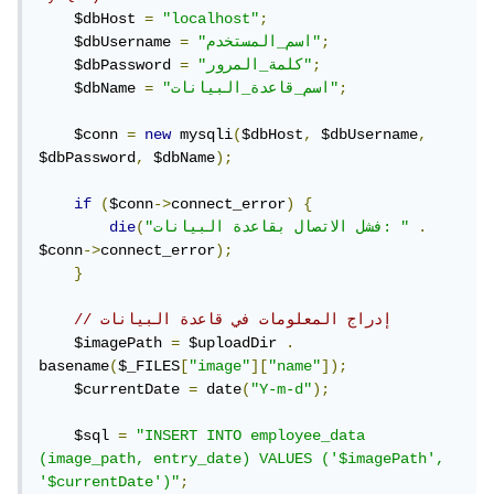
    $dbHost 
=
"localhost"
;
;
"اسم_المستخدم"
=
    $dbUsername 
;
"كلمة_المرور"
=
    $dbPassword 
;
"اسم_قاعدة_البيانات"
=
    $dbName 
    $conn 
=
new
 mysqli
(
$dbHost
,
 $dbUsername
,
$dbPassword
,
 $dbName
);
if
(
$conn
->
connect_error
)
{
.
"فشل الاتصال بقاعدة البيانات: "
(
die
$conn
->
connect_error
);
}
// إدراج المعلومات في قاعدة البيانات
    $imagePath 
=
 $uploadDir 
.
basename
(
$_FILES
[
"image"
][
"name"
]);
    $currentDate 
=
 date
(
"Y-m-d"
);
    $sql 
=
"INSERT INTO employee_data 
(image_path, entry_date) VALUES ('$imagePath', 
'$currentDate')"
;