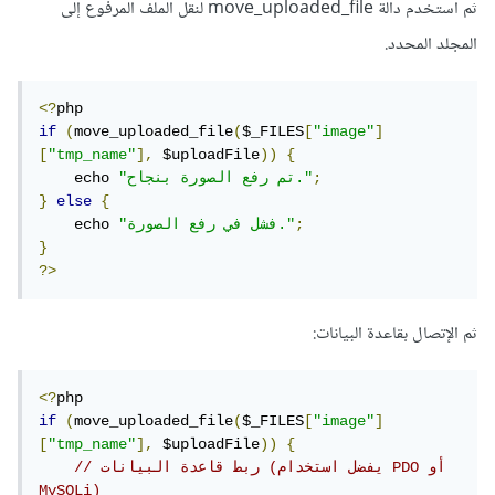
ثم استخدم دالة move_uploaded_file لنقل الملف المرفوع إلى
المجلد المحدد.
<?
if
(
move_uploaded_file
(
$_FILES
[
"image"
]
[
"tmp_name"
],
 $uploadFile
))
{
;
"تم رفع الصورة بنجاح."
    echo 
}
else
{
;
"فشل في رفع الصورة."
    echo 
}
?>
ثم الإتصال بقاعدة البيانات:
<?
if
(
move_uploaded_file
(
$_FILES
[
"image"
]
[
"tmp_name"
],
 $uploadFile
))
{
// ربط قاعدة البيانات (يفضل استخدام PDO أو 
MySQLi)