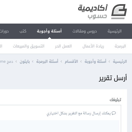
الرئيسية
دروس ومقالات
أسئلة وأجوبة
كتب
دورات
البرمجة
ريادة الأعمال
العمل الحر
التسويق والمبيعات
ال
الرئيسية
أسئلة وأجوبة
الأقسام
أسئلة البرمجة
بايثون
دمج DataFrame بشكل أفقي
أرسل تقرير
تبليغك
يمكنك إرسال رسالة مع التقرير بشكل اختياري