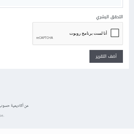
التحقق البشري
أضف التقرير
عن أكاديمية حسوب
se.