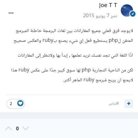
Joe T T
نشر
7 يونيو 2015
لايوجد فرق فعلي جميع المقارانات بين لغات البرمجة خاطئة المبرمج
المتقن لphp يستطيع فعل إي شيء يصنع بruby والعكس صحيح
اذًا اللغة التي تجد نفسك تريد تعلمها , إبدأ بها ولاتنظر إلى المقارانات
لكن من الناحية التجارية php لها سوق كبير جدًا على عكس ruby هذا
لايمنع ان يربح مُبرمج ruby الماهر أكثر.
اقتباس
2
0