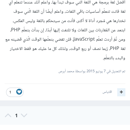
أفضل لغة برمجة هي اللغة الّتي سوف تبدأ بها، واعلم أنّك عندما تتعلّم أي
لغة فانت تتعلّم أساسيات باقي اللغات، واعلم أيضًا أن اللغة الّتي سوف
تختارها هي مُجرد أداة لا أكثر، فأنت من سيتحكم باللغة وليس العكس،
ابتعد عن المُقارنات بين اللغات ولا تلتفت إليها أبدًا، إن بدأت بتعلّم PHP،
ومن ثُمّ أردت تعلّم JavaScript، فلن تقضي بتعلّمها الوقت الّذي قضيته مع
لغة PHP، رُبما نصف أو ربع الوقت، ولذلك كل ما عليك هو فقط الاختيار
والبدء بالتعلّم.
تم التعديل في
7 يونيو 2015
بواسطة محمد أبرص
اقتباس
1
1