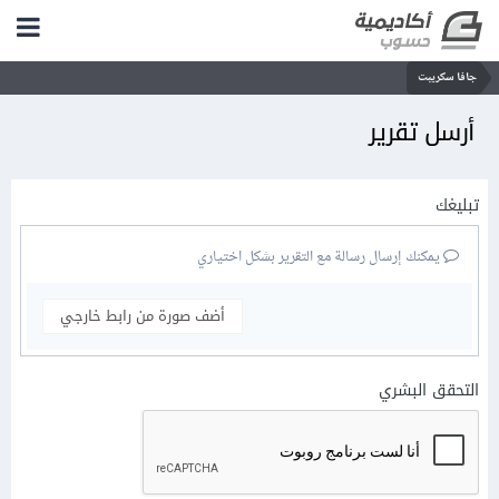
جافا سكريبت
أرسل تقرير
تبليغك
يمكنك إرسال رسالة مع التقرير بشكل اختياري
أضف صورة من رابط خارجي
التحقق البشري