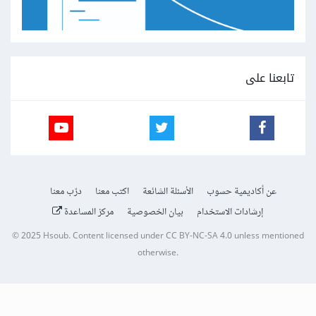
تابعنا على
عن أكاديمية حسوب
الأسئلة الشائعة
اكتب معنا
درّب معنا
إرشادات الاستخدام
بيان الخصوصية
مركز المساعدة
© 2025
Hsoub
.
Content licensed under
CC BY-NC-SA 4.0
unless mentioned
otherwise.