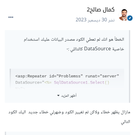
كمال صالح2
نشر
30 ديسمبر 2023
الخطأ هو انك لم تعطي الكود مصدر البيانات عليك استخدام
خاصية DataSource كالتاللي
:-
<asp:Repeater id="Problemss" runat="server" 
DataSource="
<%=
SqlDataSource1
.
Select
()
%>">

أظهر المزيد
<HeaderTemplate>
<table
border
=
"1"
width
=
"100%"
>
مازال يظهر خطاء ولاكن تم تغيير الكود وضهرلي خطاء جديد اليك الكود
<tr>
التالي
</th>
تم
<th>
</th>
الحلول
<th>
</th>
المشكله
<th>