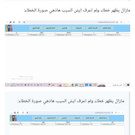
<table
border
=
"1"
width
=
"100%"
>
مازال يظهر خطاء ولم اعرف ايش السبب هاذهي صورة الخطاء:
<tr>
</th>
تم
<th>
</th>
الحلول
<th>
</th>
المشكله
<th>
</th>
م
<th>
</th>
الرقم
<th>
</tr>
</HeaderTemplate>
<ItemTemplate>
<tr>
%>
#DataItem("تم")
<%
<td>
</td>
%>
#DataItem("الحلول")
<%
<td>
مازال يظهر خطاء ولم اعرف ايش السبب هاذهي صورة الخطاء:
</td>
<td>
</td>
%>
#DataItem("المشكله")
<%
</td>
%>
#DataItem("م")
<%
<td>
%>
#DataItem("الرقم")
<%
<td>
</td>