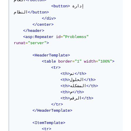
</button>
العام
إدارة 
<button>
</button>
النظام
</div>
</center>
</header>
<asp:Repeater
id
=
"Problemss"
runat
=
"server"
>
<HeaderTemplate>
<table
border
=
"1"
width
=
"100%"
>
<tr>
</th>
تم
<th>
</th>
الحلول
<th>
</th>
المشكله
<th>
</th>
م
<th>
</th>
الرقم
<th>
</tr>
</HeaderTemplate>
<ItemTemplate>
<tr>