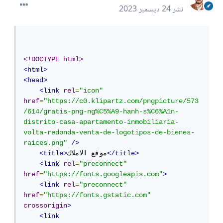
نشر
24 ديسمبر 2023
<!DOCTYPE html>
<html>
<head>
<link
rel
=
"icon"
href
=
"https://c0.klipartz.com/pngpicture/573
/614/gratis-png-ng%C5%A9-hanh-s%C6%A1n-
distrito-casa-apartamento-inmobiliaria-
volta-redonda-venta-de-logotipos-de-bienes-
raices.png"
/>
</title>
موقع الاملاك
<title>
<link
rel
=
"preconnect"
href
=
"https://fonts.googleapis.com"
>
<link
rel
=
"preconnect"
href
=
"https://fonts.gstatic.com"
crossorigin
>
<link