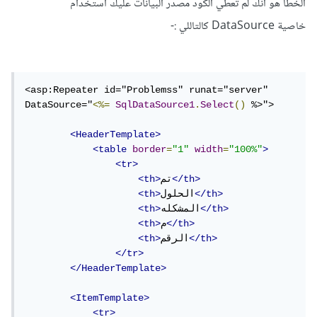
الخطأ هو انك لم تعطي الكود مصدر البيانات عليك استخدام
خاصية DataSource كالتاللي
:-
<asp:Repeater id="Problemss" runat="server" 
DataSource="
<%=
SqlDataSource1
.
Select
()
 %>">

<HeaderTemplate>
<table
border
=
"1"
width
=
"100%"
>
<tr>
</th>
تم
<th>
</th>
الحلول
<th>
</th>
المشكله
<th>
</th>
م
<th>
</th>
الرقم
<th>
</tr>
</HeaderTemplate>
<ItemTemplate>
<tr>