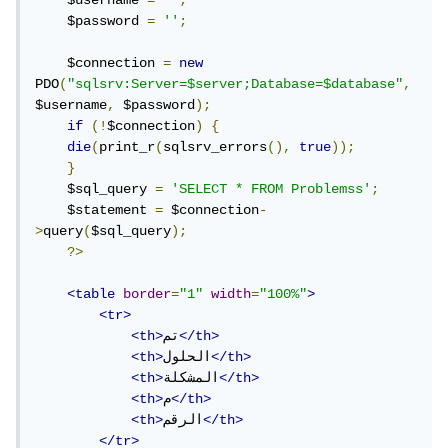
    $password 
=
''
;
    $connection 
=
new
PDO
(
"sqlsrv:Server=$server;Database=$database"
,
$username
,
 $password
);
if
(!
$connection
)
{
die
(
print_r
(
sqlsrv_errors
(),
true
));
}
    $sql_query 
=
'SELECT * FROM Problemss'
;
    $statement 
=
 $connection
-
>
query
(
$sql_query
);
?>
<table
border
=
"1"
width
=
"100%"
>
<tr>
</th>
تم
<th>
</th>
الحلول
<th>
</th>
المشكلة
<th>
</th>
م
<th>
</th>
الرقم
<th>
</tr>