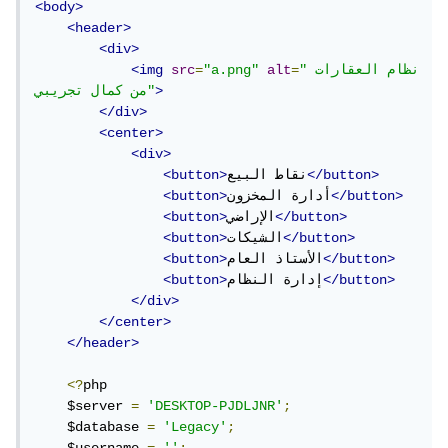
<body>
</FooterTemplate>
<header>
<div>
</asp:Repeater>
"نظام العقارات 
=
alt
"a.png"
=
src
<img
>
من كمال تجريبي"
</div>
<center>
<div>
</button>
نقاط البيع
<button>
</button>
أدارة المخزون
<button>
</button>
الإراضي
<button>
</button>
الشيكات
<button>
</button>
الأستاذ العام
<button>
</button>
إدارة النظام
<button>
</div>
</center>
</header>
<?
php

    $server 
=
'DESKTOP-PJDLJNR'
;
    $database 
=
'Legacy'
;
    $username 
=
''
;