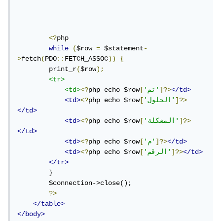
<?
php

while
(
$row 
=
 $statement
-
>
fetch
(
PDO
::
FETCH_ASSOC
))
{
        print_r
(
$row
);
<tr>
</td>
]?>
'تم'
[
php echo $row
<?
<td>
]?>
'الحلول'
[
php echo $row
<?
<td>
</td>
]?>
'المشكلة'
[
php echo $row
<?
<td>
</td>
</td>
]?>
'م'
[
php echo $row
<?
<td>
</td>
]?>
'الرقم'
[
php echo $row
<?
<td>
</tr>
        }

        $connection->close();

?>
</table>
</body>