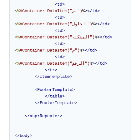
<td>
</td>
%>
#Container.DataItem("تم")
<%
<td>
</td>
%>
#Container.DataItem("الحلول")
<%
<td>
</td>
%>
#Container.DataItem("المشكله")
<%
<td>
</td>
%>
#Container.DataItem("م")
<%
<td>
</td>
%>
#Container.DataItem("الرقم")
<%
</tr>
</ItemTemplate>
<FooterTemplate>
</table>
</FooterTemplate>
</asp:Repeater>
</body>