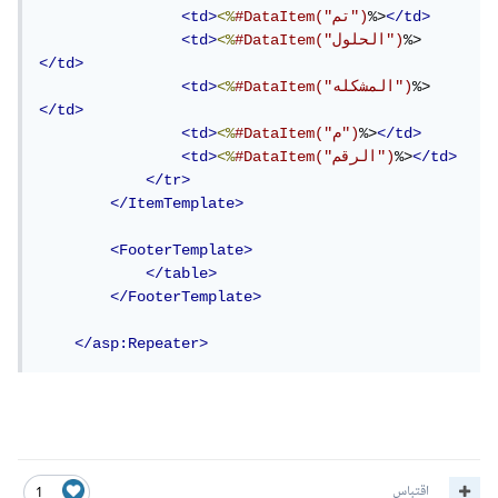
</td>
%>
#DataItem("تم")
<%
<td>
%>
#DataItem("الحلول")
<%
<td>
</td>
%>
#DataItem("المشكله")
<%
<td>
</td>
</td>
%>
#DataItem("م")
<%
<td>
</td>
%>
#DataItem("الرقم")
<%
<td>
</tr>
</ItemTemplate>
<FooterTemplate>
</table>
</FooterTemplate>
</asp:Repeater>
اقتباس
1