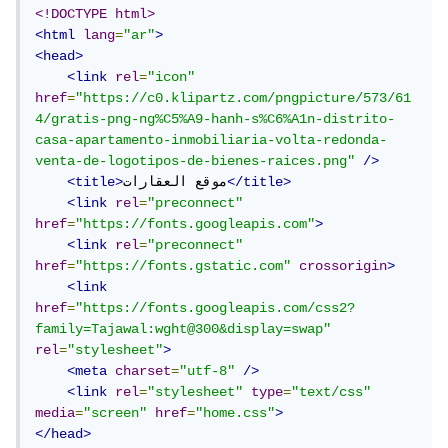
<!DOCTYPE html>
</th>
م
<th>
<html
lang
=
"ar"
>
</th>
الرقم
<th>
<head>
</tr>
<link
rel
=
"icon"
</HeaderTemplate>
href
=
"https://c0.klipartz.com/pngpicture/573/61
4/gratis-png-ng%C5%A9-hanh-s%C6%A1n-distrito-
<ItemTemplate>
casa-apartamento-inmobiliaria-volta-redonda-
<tr>
venta-de-logotipos-de-bienes-raices.png"
/>
%>
#DataItem("تم")
<%
<td>
</title>
موقع العقارات
<title>
</td>
<link
rel
=
"preconnect"
%>
#DataItem("الحلول")
<%
<td>
href
=
"https://fonts.googleapis.com"
>
</td>
<link
rel
=
"preconnect"
<td>
href
=
"https://fonts.gstatic.com"
crossorigin
>
</td>
%>
#DataItem("المشكله")
<%
<link
</td>
%>
#DataItem("م")
<%
<td>
href
=
"https://fonts.googleapis.com/css2?
%>
#DataItem("الرقم")
<%
<td>
family=Tajawal:wght@300&display=swap"
</td>
rel
=
"stylesheet"
>
</tr>
<meta
charset
=
"utf-8"
/>
</ItemTemplate>
<link
rel
=
"stylesheet"
type
=
"text/css"
media
=
"screen"
href
=
"home.css"
>
<FooterTemplate>
</head>
</table>