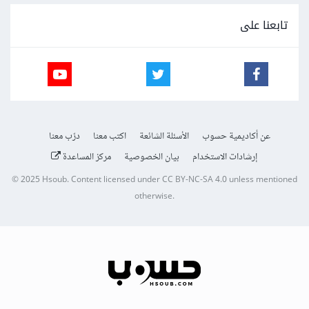
تابعنا على
عن أكاديمية حسوب
الأسئلة الشائعة
اكتب معنا
درّب معنا
إرشادات الاستخدام
بيان الخصوصية
مركز المساعدة
© 2025
Hsoub
.
Content licensed under
CC BY-NC-SA 4.0
unless mentioned
otherwise.