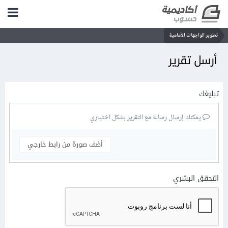
تطوير الواجهات الأمامية
أرسل تقرير
تبليغك
يمكنك إرسال رسالة مع التقرير بشكل اختياري
أضف صورة من رابط خارجي
التحقق البشري