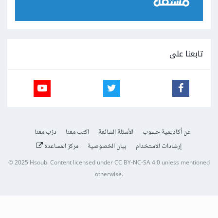
تابعنا على
عن أكاديمية حسوب
الأسئلة الشائعة
اكتب معنا
درّب معنا
إرشادات الاستخدام
بيان الخصوصية
مركز المساعدة
© 2025
Hsoub
.
Content licensed under
CC BY-NC-SA 4.0
unless mentioned
otherwise.