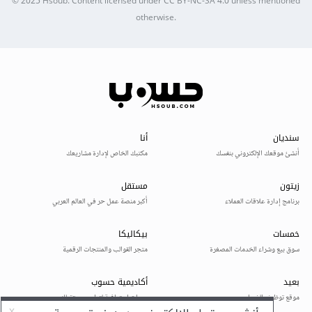
© 2025
Hsoub
.
Content licensed under
CC BY-NC-SA 4.0
unless mentioned
otherwise.