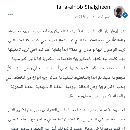
Jana-alhob Shalgheen
نشر
22 أكتوبر 2015
لدي إيمان بأنّ الإنسان يملك قدرة مذهلة وكبيرة لتحقيق ما يريد تحقيقه،
وانطلاقًا
من هذه الفكرة ما الذي تريد تحقيقه؟ ما هي كميّة الإنتاجيّة التي
تريد الوصول إليها وخلال أيّ مدة؟ ابدأ بكتابة أهدافك التي تريد تحقيقها
مهما كانت، ولا تكتفِ بالتفكير بها؛ فالأهداف المكتوبة لها تأثير أكبر علينا.
ابدأ بتصفيّة هذه الأهداف ووضعها ضمن أولويات ومجال زمنيّ لتنفيذ كلّ
مجموعة منها، ثمّ ابدأ بالتخطيط لتنفيذها. هناك أربع أنواع من الخطط التي
يجب الالتزام بها وهي الخطّة اليوميّة، الخطّة الأسبوعيّة الخطة الشهريّة
والخطة الكبرى التي تشملهم جميعًا.
الخطوة الأهم هي تنفيذ هذه المخططات والالتزام بها، من أهمّ الأمور التي
يجب وضعها في الذهن أنّ الإنتاجيّة ترتبط بشكلٍ مباشر مع التعلّم. فحتى
إن كنت محترفًا في مجال عملك لا تتوقف أبدًا عن التعلّم والبحث ضمن