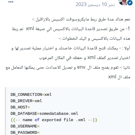
نشر
10 ديسمبر 2023
نعم هناك عدة طرق ربط مايكروسوفت اكسيس بالارافيل :-
1- عن طريق تصدير قاعدة البيانات بالاكسيس الي صيغة xml ثم ربط
هذه البيانات بالاكسيس و اليك الخطوات :-
أولا : - يمكنك فتح قاعدة البيانات خاصتك و اختيار عملية تصدير لها و
اختيار تصدير كملف xml و حفظه في المكان المرغوب
ثانيا :- تقوم بفتح ملف ال .env و تعديل الاعدادت حتى يمكنها التعامل مع
ملف ال xml
DB_CONNECTION
=
xml

DB_DRIVER
=
xml

DB_HOST
=
DB_DATABASE
=
somedatabase
.
xml			
{{--
 name 
of
 exported file 
.
xml 
--}}
DB_USERNAME
=
DB_PASSWORD
=