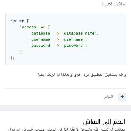
به الكود الاتي
:
return
[
'access'
=>
[
'database'
=>
'database_name'
,
'username'
=>
'username'
,
'password'
=>
'password'
,
],
];
و قم بتشغيل التطبيق مرة اخرى و هكذا تم الربط ايضا
اقتباس
انضم إلى النقاش
يمكنك أن تنشر الآن وتسجل لاحقًا. إذا كان لديك حساب،
فسجل الدخول