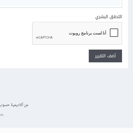
التحقق البشري
أضف التقرير
عن أكاديمية حسوب
se.