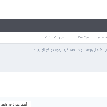
تصميم
DevOps
البرامج والتطبيقات
pand فيه برمجه مواقع الوايب ؟
أضف صورة من رابط 