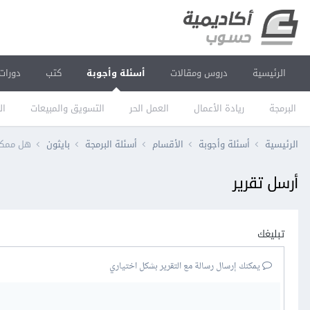
الرئيسية
دروس ومقالات
أسئلة وأجوبة
كتب
دورات
البرمجة
ريادة الأعمال
العمل الحر
التسويق والمبيعات
ال
الرئيسية
أسئلة وأجوبة
الأقسام
أسئلة البرمجة
بايثون
هل ممكن احتاج لnumpy و as
أرسل تقرير
تبليغك
يمكنك إرسال رسالة مع التقرير بشكل اختياري