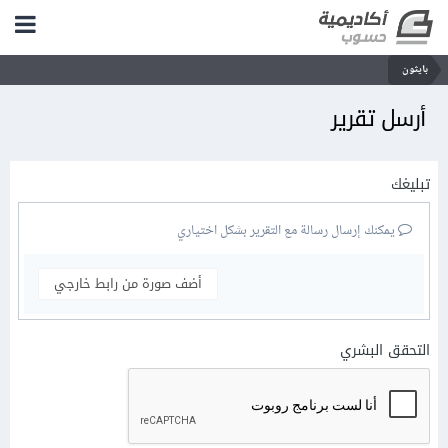
بايثون
أرسل تقرير
تبليغك
يمكنك إرسال رسالة مع التقرير بشكل اختياري
أضف صورة من رابط خارجي
التحقق البشري