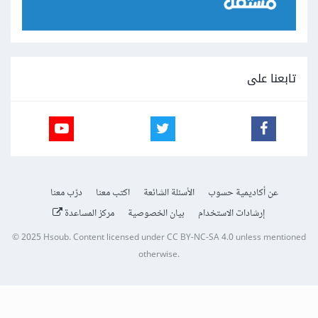
تابعنا على
عن أكاديمية حسوب
الأسئلة الشائعة
اكتب معنا
درّب معنا
إرشادات الاستخدام
بيان الخصوصية
مركز المساعدة
© 2025
Hsoub
.
Content licensed under
CC BY-NC-SA 4.0
unless mentioned
otherwise.