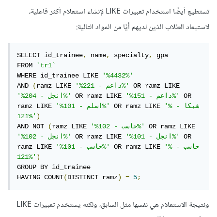
تستطيع أيضًا استخدام تعبيرات LIKE لإنشاء استعلام أكثر فاعلية،
لاستبعاد الطلاب الذين لديهم أيًا من المواد التالية:
SELECT id_trainee
,
 name
,
 specialty
,
 gpa

FROM 
`tr1`
WHERE id_trainee LIKE 
'%4432%'
 OR ramz LIKE 
'%داعم - 221%'
ramz LIKE 
(
AND 
 OR 
'%داعم - 151%'
 OR ramz LIKE 
'%انجل - 204%'
'%شبكا - 
 OR ramz LIKE 
'%اسلم - 101%'
ramz LIKE 
121%'
)
 OR ramz LIKE 
'%حاسب - 102%'
ramz LIKE 
(
AND NOT 
 OR 
'%انجل - 101%'
 OR ramz LIKE 
'%انجل - 102%'
'%حاسب - 
 OR ramz LIKE 
'%حاسب - 101%'
ramz LIKE 
121%'
)
GROUP BY id_trainee

HAVING COUNT
(
DISTINCT ramz
)
=
5
;
ونتيجة الاستعلام هي نفسها مثل السابق، ولكنه يستخدم تعبيرات LIKE