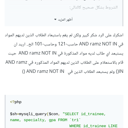
الشروط بشكل صحيح كالتالي:
أظهر المزيد
$sh
=
mysqli_query
(
$con
,
"SELECT id_trainee, 
name, specialty, gpa FROM `tr1`

اشكرك على الرد شكر كبير ولكن لم يقم باستبعاد الطلاب الذين لديهم المواد
                        WHERE id_trainee 
LIKE '%4432%'

في AND ramz NOT IN حاسب-121 وحاسب-101 الخ.. اريد ان
                        AND ramz IN ('داعم 
يستبعد اي طالب لديه مواد المذكورة في AND ramz NOT IN حيث
- 221', 'انجل - 204', 'داعم - 151', 'اسلم - 
101', 'شبكا - 121')

قام بالاستعلام على الطلاب الذين لديهم المواد المذكوره في AND ramz
                        AND ramz NOT IN 
IN() ولم يستبعد الطلاب الذين في AND ramz NOT IN ()
('حاسب - 102', 'انجل - 102', 'انجل - 101', 
'حاسب - 101', 'حاسب - 121')

                        GROUP BY id_trainee

                        HAVING 
COUNT(DISTINCT ramz) = 5"
);
<?
php

تأكد من وضع AND بين شروط الـ IN و NOT IN.
$sh
=
mysqli_query
(
$con
,
"SELECT id_trainee, 
name, specialty, gpa FROM `tr1`

تستطيع أيضًا استخدام تعبيرات LIKE لإنشاء استعلام أكثر فاعلية،
                          WHERE id_trainee LIKE 