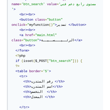
'مستوى رابع دعم فني  
=
value
'btn_search'
=
name
'
>
<br><br>
<button
class
=
"button"
</button>
تصدير 
>
"
()
myfunction
"
=
onclick
<br><br>
<a
href
=
"main.html"
</a>
الرئــيـــســيــة
>
"button"
=
class
<br><br>
</form>
<?
php

if
(
isset
(
$_POST
[
"btn_search"
]))
{
?>
<table
border
=
'5'
>
<tr>
</th>
رقم المتدرب 
<th>
</th>
اسم المتدرب
<th>
</th>
التخصص  
<th>
</th>
المعدل 
<th>
</tr>