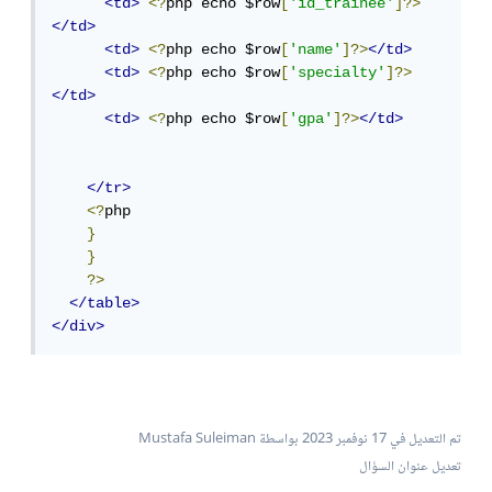
<td>
<?
php echo $row
[
'id_trainee'
]?>
</td>
<td>
<?
php echo $row
[
'name'
]?>
</td>
<td>
<?
php echo $row
[
'specialty'
]?>
</td>
<td>
<?
php echo $row
[
'gpa'
]?>
</td>
</tr>
<?
php

}
}
?>
</table>
</div>
تم التعديل في
17 نوفمبر 2023
بواسطة Mustafa Suleiman
تعديل عنوان السؤال