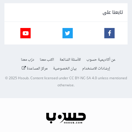
تابعنا على
عن أكاديمية حسوب
الأسئلة الشائعة
اكتب معنا
درّب معنا
إرشادات الاستخدام
بيان الخصوصية
مركز المساعدة
© 2025
Hsoub
.
Content licensed under
CC BY-NC-SA 4.0
unless mentioned
otherwise.