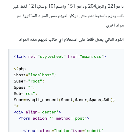
داعم221 وانجل204 وداعم 151 واسلم101 وشكبا121 فقط غير
ذلك يقوم باستبعادهم حتى لوكان لديهم نفس المواد المذكورة مع
مواد اخرى
الكود التالي يعمل فقط على استعلام اي طالب لديهم هذه المواد
<link
rel
=
"stylesheet"
href
=
"main.css"
>
<?
php

$host
=
"localhost"
;
$user
=
"root"
;
$pass
=
""
;
$db
=
"res"
;
$con
=
mysqli_connect
(
$host
,
$user
,
$pass
,
$db
);
?>
<div
align
=
'center'
>
<form
action
=
''
method
=
'post'
>
<input
class
=
"button"
type
=
'submit'