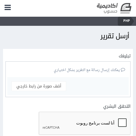
PHP
أرسل تقرير
تبليغك
يمكنك إرسال رسالة مع التقرير بشكل اختياري
أضف صورة من رابط خارجي
التحقق البشري