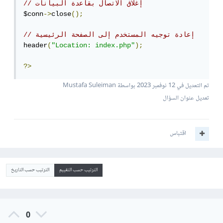
// إغلاق الاتصال بقاعدة البيانات
$conn
->
close
();
// إعادة توجيه المستخدم إلى الصفحة الرئيسية
header
(
"Location: index.php"
);
?>
تم التعديل في
12 نوفمبر 2023
بواسطة Mustafa Suleiman
تعديل عنوان السؤال
اقتباس
الترتيب حسب التقييم
الترتيب حسب التاريخ
0