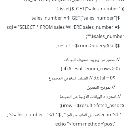
if ($_SERVER["REQUEST_METHOD"] == "GET" &&
isset($_GET["sales_number"])) {
$sales_number = $_GET["sales_number"];
$sql = "SELECT * FROM sales WHERE sales_number =
'$sales_number'";
$result = $conn->query($sql);
// تحقق من وجود صفوف البيانات
if ($result->num_rows > 0) {
$total = 0; // المتغير لتخزين المجموع
// نموذج التعديل
// استرداد البيانات الأولية من النتيجة
$row = $result->fetch_assoc();
echo "<h1>تعديل الفاتورة رقم: " . $sales_number . "</h1>";
echo "<form method='post'