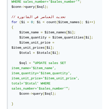
WHERE sales_number='$sales_number'"
;
$conn
->
query
(
$sql
);
// تحديث العناصر في الفاتورة
for
(
$i 
=
0
;
 $i 
<
 count
(
$item_names
);
 $i
++)
{
    $item_name 
=
 $item_names
[
$i
];
    $item_quantity 
=
 $item_quantities
[
$i
];
    $item_unit_price 
=
$item_unit_prices
[
$i
];
    $total 
=
 $totals
[
$i
];
    $sql 
=
"UPDATE sales SET 
item_name='$item_name', 
item_quantity='$item_quantity', 
item_unit_price='$item_unit_price', 
total='$total' WHERE 
sales_number='$sales_number'"
;
    $conn
->
query
(
$sql
);
}