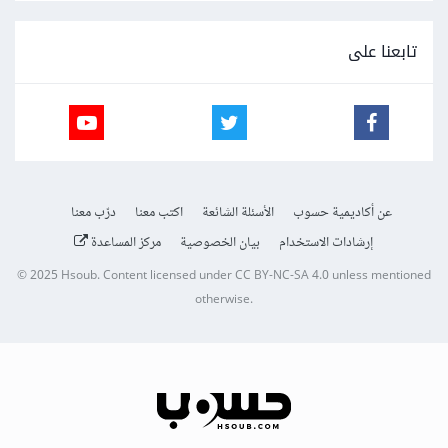
تابعنا على
عن أكاديمية حسوب
الأسئلة الشائعة
اكتب معنا
درّب معنا
إرشادات الاستخدام
بيان الخصوصية
مركز المساعدة
© 2025
Hsoub
.
Content licensed under
CC BY-NC-SA 4.0
unless mentioned
otherwise.