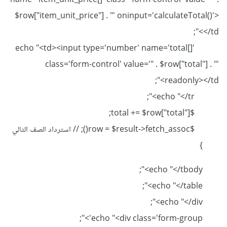
name='item_unit_price[]' class='form-control' value='" .
$row["item_unit_price"] . "' oninput='calculateTotal()'>
</td>";
echo "<td><input type='number' name='total[]'
class='form-control' value='" . $row["total"] . "'
readonly></td>";
echo "</tr>";
$total += $row["total"];
$row = $result->fetch_assoc(); // استرداد الصف التالي
}
echo "</tbody>";
echo "</table>";
echo "</div>";
echo "<div class='form-group'>";