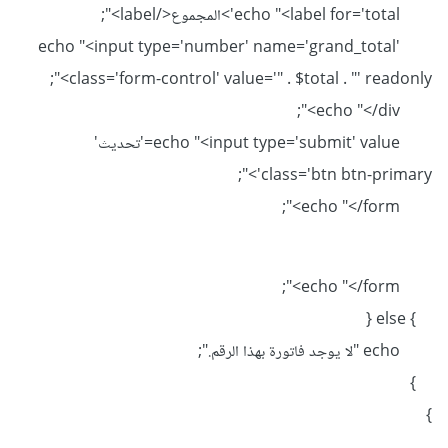
echo "<label for='total'>المجموع</label>";
echo "<input type='number' name='grand_total'
class='form-control' value='" . $total . "' readonly>";
echo "</div>";
echo "<input type='submit' value='تحديث'
class='btn btn-primary'>";
echo "</form>";
echo "</form>";
} else {
echo "لا يوجد فاتورة بهذا الرقم.";
}
}