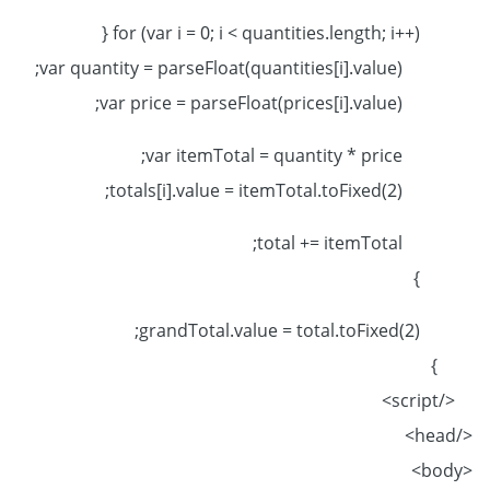
for (var i = 0; i < quantities.length; i++) {
var quantity = parseFloat(quantities[i].value);
var price = parseFloat(prices[i].value);
var itemTotal = quantity * price;
totals[i].value = itemTotal.toFixed(2);
total += itemTotal;
}
grandTotal.value = total.toFixed(2);
}
</script>
</head>
<body>