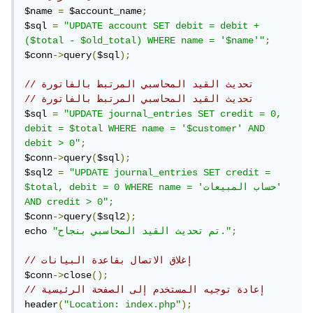
$name 
=
 $account_name
;
$sql 
=
"UPDATE account SET debit = debit + 
($total - $old_total) WHERE name = '$name'"
;
$conn
->
query
(
$sql
);
// تحديث القيد المحاسبي المرتبط بالفاتورة
// تحديث القيد المحاسبي المرتبط بالفاتورة
$sql 
=
"UPDATE journal_entries SET credit = 0, 
debit = $total WHERE name = '$customer' AND 
debit > 0"
;
$conn
->
query
(
$sql
);
$sql2 
=
"UPDATE journal_entries SET credit = 
$total, debit = 0 WHERE name = 'حساب المبيعات' 
AND credit > 0"
;
$conn
->
query
(
$sql2
);
;
"تم تحديث القيد المحاسبي بنجاح."
echo 
// إغلاق الاتصال بقاعدة البيانات
$conn
->
close
();
// إعادة توجيه المستخدم إلى الصفحة الرئيسية
header
(
"Location: index.php"
);