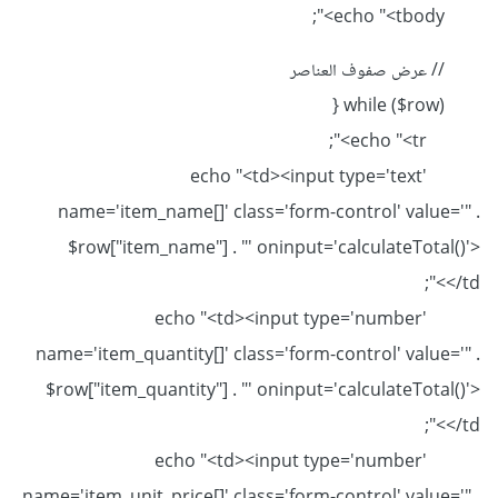
echo "<tbody>";
// عرض صفوف العناصر
while ($row) {
echo "<tr>";
echo "<td><input type='text'
name='item_name[]' class='form-control' value='" .
$row["item_name"] . "' oninput='calculateTotal()'>
</td>";
echo "<td><input type='number'
name='item_quantity[]' class='form-control' value='" .
$row["item_quantity"] . "' oninput='calculateTotal()'>
</td>";
echo "<td><input type='number'