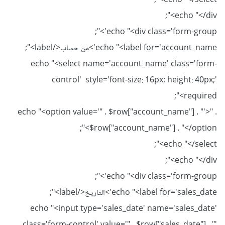
echo "</select>";
echo "</div>";
echo "<div class='form-group'>";
echo "<label for='account_name'>من حساب</label>";
echo "<select name='account_name' class='form-
control' style='font-size: 16px; height: 40px;'
required>";
echo "<option value='" . $row["account_name"] . "'>" .
$row["account_name"] . "</option>";
echo "</select>";
echo "</div>";
echo "<div class='form-group'>";
echo "<label for='sales_date'>التاريخ</label>";
echo "<input type='sales_date' name='sales_date'