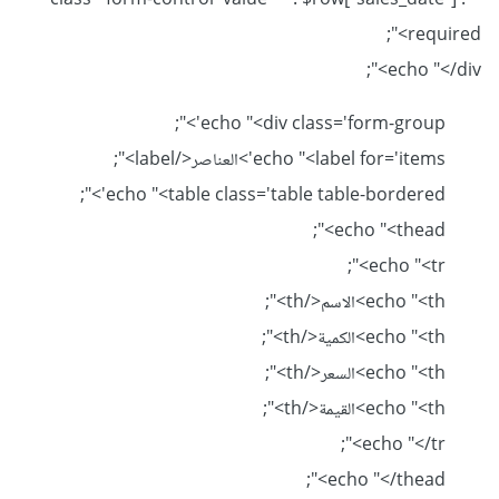
class='form-control' value='" . $row["sales_date"] . "'
required>";
echo "</div>";
echo "<div class='form-group'>";
echo "<label for='items'>العناصر</label>";
echo "<table class='table table-bordered'>";
echo "<thead>";
echo "<tr>";
echo "<th>الاسم</th>";
echo "<th>الكمية</th>";
echo "<th>السعر</th>";
echo "<th>القيمة</th>";
echo "</tr>";
echo "</thead>";