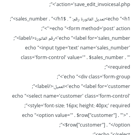
action='save_edit_invoicesal.php'>";
echo "<h1>تعديل الفاتورة رقم: " . $sales_number . "</h1>";
echo "<form method='post' action=''>";
echo "<label for='sales_number'>رقم الفاتورة</label>";
echo "<input type='text' name='sales_number'
class='form-control' value='" . $sales_number . "'
required>";
echo "<div class='form-group'>";
echo "<label for='customer'>العميل:</label>";
echo "<select name='customer' class='form-control'
style='font-size: 16px; height: 40px;' required>";
echo "<option value='" . $row["customer"] . "'>" .
$row["customer"] . "</option>";