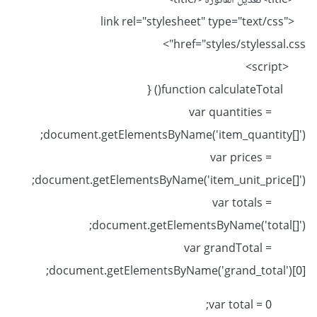
<title>تعديل الفاتورة</title>
<link rel="stylesheet" type="text/css"
href="styles/stylessal.css">
<script>
function calculateTotal() {
var quantities =
document.getElementsByName('item_quantity[]');
var prices =
document.getElementsByName('item_unit_price[]');
var totals =
document.getElementsByName('total[]');
var grandTotal =
document.getElementsByName('grand_total')[0];
var total = 0;