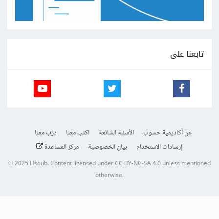
تابعنا على
عن أكاديمية حسوب
الأسئلة الشائعة
اكتب معنا
درّب معنا
إرشادات الاستخدام
بيان الخصوصية
مركز المساعدة
© 2025
Hsoub
.
Content licensed under
CC BY-NC-SA 4.0
unless mentioned
otherwise.