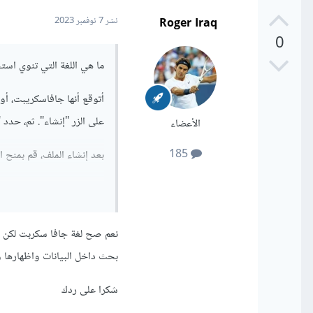
Roger Iraq
نشر
7 نوفمبر 2023
0
ما هي اللغة التي تنوي است
على الزر "إنشاء". ثم، حدد 
الأعضاء
185
بعد إنشاء الملف، قم بمنح ا
افتح الملف.
انقر على "مشاركة".
أضف عنوان URL للتطبيق في مربع "الأشخاص الذين يمكنهم الوصول إلى هذا الملف".
حدد "المحررين".
بحث داخل البيانات واظهارها و كذلك form يمكن كل موظف الدخول الى حسا
انقر على "حفظ".
شكرا على ردك
الإلكتروني، وما إلى ذلك، كال