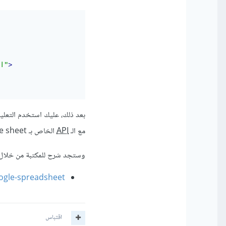
>
"البريد الإلكتروني"
مع الـ
API
الخاص بـ google sheet مثل مكتبة
وستجد شرح للمكتبة من خلال ا
le-spreadsheet/#/
اقتباس