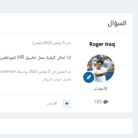
السؤال
Roger Iraq
نشر
5 نوفمبر 2023
(معدل)
اذا امكن كيفية عمل تطبيق HR للموظفين يخزن بياناته في goggle sheet وشكرا
تم التعديل في
5 نوفمبر 2023
بواسطة Mustafa Suleiman
تعديل عنوان السؤال
الأعضاء
185
اقتباس