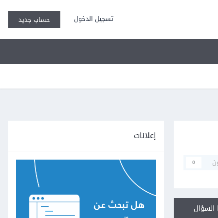
تسجيل الدخول
حساب جديد
إعلانات
ن
0
السؤال