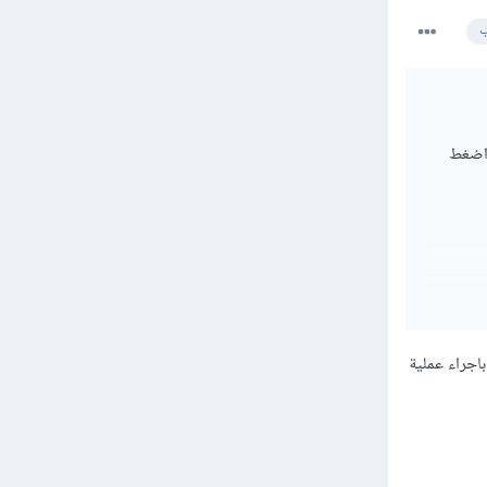
ب
اً عليك إنشاء ملف google sheet جديد، انتقل إلى موقع Google Drive واضغط
حيث وجود form لاضافة موظفين و form اخر يقوم باجراء عملية
ريد