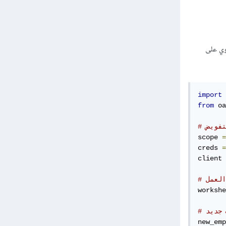
ل إلى Google Sheets. يفترض أن لديك ملف JSON يحتوي على
import
from
 oa
تفويض
scope 
=
creds 
=
client 
العمل
workshe
 جديد
new_emp