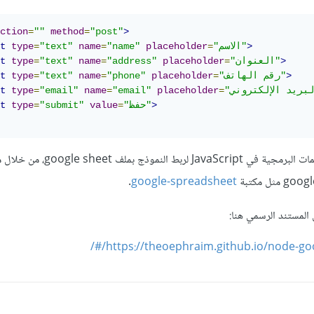
ction
=
""
method
=
"post"
>
>
"الاسم"
=
placeholder
"name"
=
name
"text"
=
type
t
>
"العنوان"
=
placeholder
"address"
=
name
"text"
=
type
t
>
"رقم الهاتف"
=
placeholder
"phone"
=
name
"text"
=
type
t
t
type
=
"email"
name
=
"email"
placeholder
=
>
"حفظ"
=
value
"submit"
=
type
t
بعد ذلك، عليك استخدم التعليمات البرمجية في aScript
.
google-spreadsheet
لمستند الرسمي هنا:
https://theoephraim.github.io/node-goog