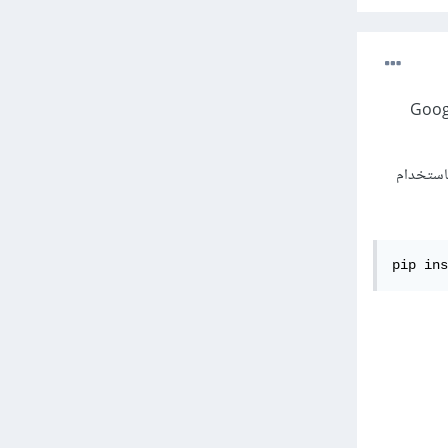
انات الموظفين في Google Sheets باستخدام لغة البرمجة Python وGoogle
ستخدام
pip ins