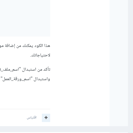
هذا الكود يمكنك من إضافة مو
لاحتياجاتك.
تأكد من استبدال "اسم_ملف_JSON.json" بمسار ملف JSON الذي قمت بتنزيله من مشروع Google
واستبدال "اسم_ورقة_العمل" با
اقتباس