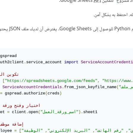
.
API
ه. احتفظ به بشكل آمن.
الآن سنقوم بالبرمجة باستخدام Python للوصو
uth2client
.
service_account 
import
ServiceAccountCredenti
# تكوين ال
[
"https://spreadsheets.google.com/feeds"
,
"https://www.
ServiceAccountCredentials
.
from_json_keyfile_name
(
=
 gspread
.
authorize
(
creds
)
# اختيار وفتح ورقة 
sheet1

).
"اسم_ورقة_العمل"
(
open
.
 client
=
et 
# إضافة موظف
ن"
,
"رقم الهاتف"
,
"البريد الإلكتروني"
,
[
=
loyee 