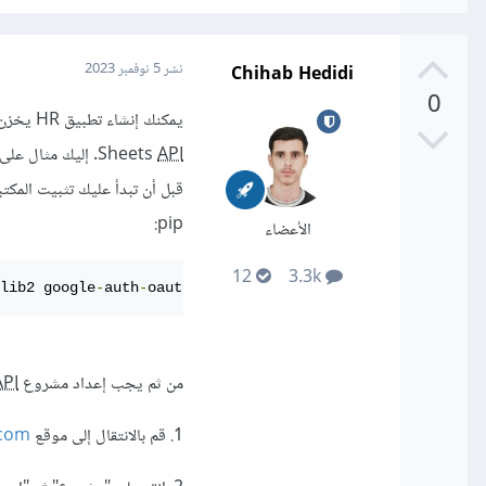
Chihab Hedidi
نشر
5 نوفمبر 2023
0
API
Sheets
. إليك مثال على 
قبل أن تبدأ عليك تثبيت المكتبة الل
pip:
الأعضاء
12
3.3k
lib2 google
-
auth
-
oauthlib
من ثم يجب إعداد مشروع Google
API
1. قم بالانتقال إلى موقع
com/