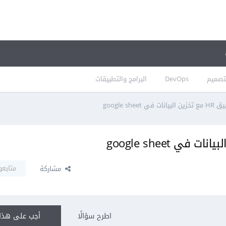
تصميم
DevOps
البرامج والتطبيقات
google she
متابعو
مشاركة
اطرح سؤالًا
أجب على هذا 