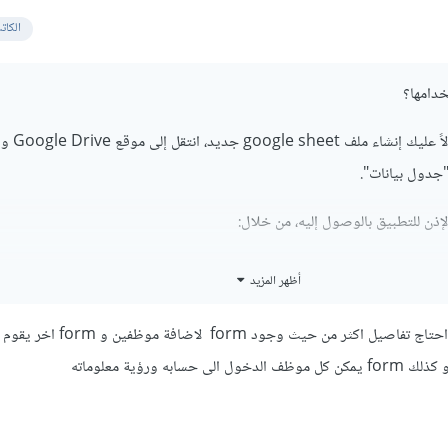
الكات
خدامها؟
أتوقع أنها جافاسكريبت، أول
"جدول بيانات".
لإذن للتطبيق بالوصول إليه، من خلال:
أظهر المزيد
نعم صح لغة جافا سكربت لكن احتاج تفاصيل اكثر من 
به ورؤية معلوماته
الخطوة التالية هي استخدم نموذج HTML لجمع بيانات الموظفين، مثل الاسم، والعنوان، ورقم الهاتف، والب
تالي: