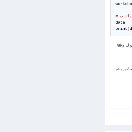
workshe
يانات
data 
=
 
print
(
d
وف وفقا
خاص بك،