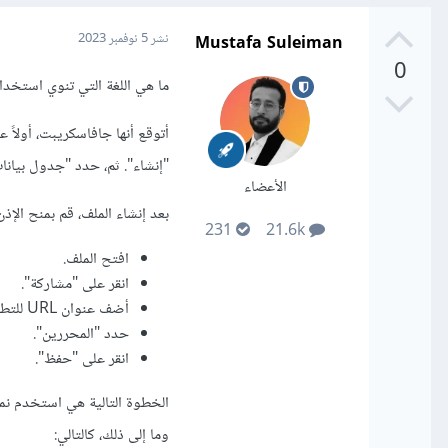
Mustafa Suleiman
نشر
5 نوفمبر 2023
0
ما هي اللغة التي تنوي استخدا
"إنشاء". ثم، حدد "جدول بيانات
الأعضاء
بعد إنشاء الملف، قم بمنح الإذ
231
21.6k
افتح الملف.
انقر على "مشاركة".
أضف عنوان URL للتطبيق في مربع "الأشخاص الذين يمكنهم الوصول إلى هذا الملف".
حدد "المحررين".
انقر على "حفظ".
وما إلى ذلك، كالتالي: