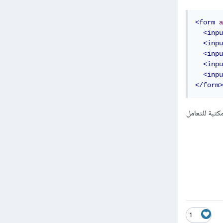
<form
a
<inpu
<inpu
<inpu
<inpu
<inpu
</form>
Jav لربط النموذج بملف google sheet، من خلال مكتبة للتعامل
1