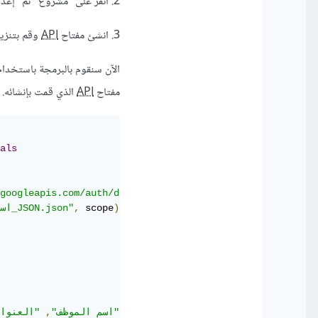
2. انقر على "مشروع" ثم "إعداد مشروع" لتمكين Google Sheets
3. انشئ مفتاح
API
وقم بتنزيل
مفتاح
API
الذي قمت بإنشائه.
als
googleapis.com/auth/drive"
]
)
 scope
,
"اسم_ملف_JSON.json"
]
"الوظيفة"
"اسم الموظف"
,
"العنوا